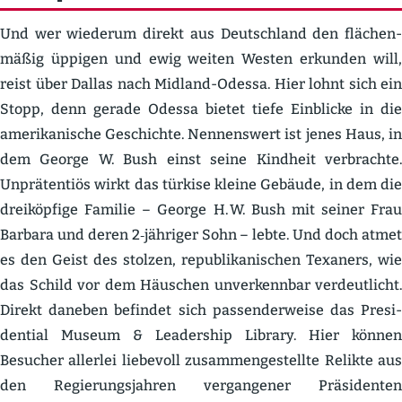
Und wer wiederum direkt aus Deutschland den flächen­
mäßig üppigen und ewig weiten Westen erkunden will,
reist über Dallas nach Midland-Odessa. Hier lohnt sich ein
Stopp, denn gerade Odessa bietet tiefe Einblicke in die
ameri­ka­nische Geschichte. Nennenswert ist jenes Haus, in
dem George W. Bush einst seine Kindheit verbrachte.
Unprä­tentiös wirkt das türkise kleine Gebäude, in dem die
dreiköpfige Familie – George H. W. Bush mit seiner Frau
Barbara und deren 2‑jähriger Sohn – lebte. Und doch atmet
es den Geist des stolzen, republi­ka­ni­schen Texaners, wie
das Schild vor dem Häuschen unver­kennbar verdeut­licht.
Direkt daneben befindet sich passen­der­weise das Presi­
dential Museum & Leadership Library. Hier können
Besucher allerlei liebevoll zusam­men­ge­stellte Relikte aus
den Regie­rungs­jahren vergan­gener Präsi­denten