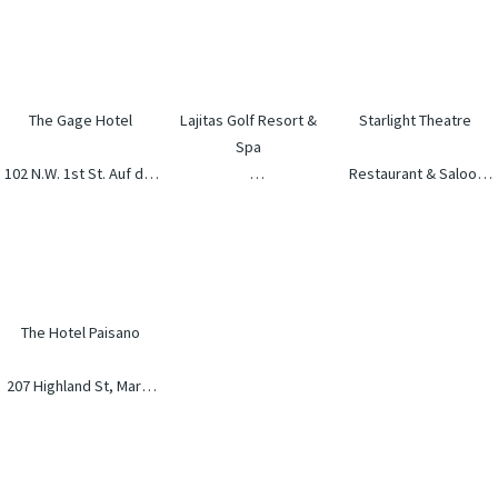
The Gage Hotel
Lajitas Golf Resort &
Starlight Theatre
Spa
102 N.W. 1st St. Auf der
Restaurant & Saloon
US 90
100 Main Street Lajitas,
631 Ivey Rd, Terlingua,
Marathon, TX 79842
TX 79582 Telefon: +1
TX 79852 Telefon: +1
Telefon: +1 (432)
(432) 424‑5000
(432) 371‑2326
386‑4205
www.lajitasgolfresort.com
www.thestarlighttheatr
www.gagehotel.com
The Hotel Paisano
207 Highland St, Marfa
TX 79843, USA
www.hotelpaisano.com