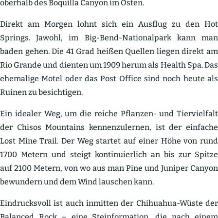
oberhalb des Boquilla Canyon im Osten.
Direkt am Morgen lohnt sich ein Ausflug zu den Hot
Springs. Jawohl, im Big-Bend-Natio­nalpark kann man
baden gehen. Die 41 Grad heißen Quellen liegen direkt am
Rio Grande und dienten um 1909 herum als Health Spa. Das
ehemalige Motel oder das Post Office sind noch heute als
Ruinen zu besich­tigen.
Ein idealer Weg, um die reiche Pflanzen- und Tiervielfalt
der Chisos Mountains kennen­zu­lernen, ist der einfache
Lost Mine Trail. Der Weg startet auf einer Höhe von rund
1700 Metern und steigt konti­nu­ierlich an bis zur Spitze
auf
2100 Metern, von wo aus man Pine und Juniper Canyon
bewundern und dem Wind lauschen kann.
Eindrucksvoll ist auch inmitten der Chihuahua-Wüste der
Balanced Rock – eine Stein­for­mation, die nach einem