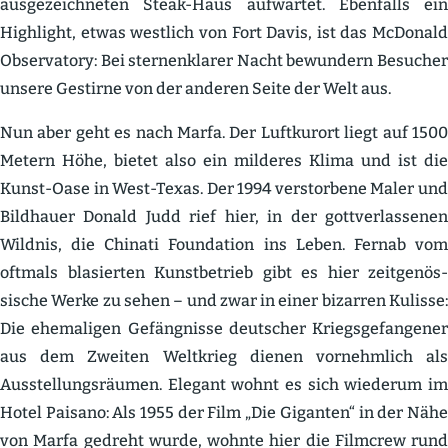
ausge­zeich­neten Steak-Haus aufwartet. Ebenfalls ein
Highlight, etwas westlich von Fort Davis, ist das McDonald
Obser­vatory: Bei sternen­klarer Nacht bewundern Besucher
unsere Gestirne von der anderen Seite der Welt aus.
Nun aber geht es nach Marfa. Der Luftkurort liegt auf 1500
Metern Höhe, bietet also ein milderes Klima und ist die
Kunst-Oase in West-Texas. Der 1994 verstorbene Maler und
Bildhauer Donald Judd rief hier, in der gottver­las­senen
Wildnis, die Chinati Foundation ins Leben. Fernab vom
oftmals blasierten Kunst­be­trieb gibt es hier zeitge­nös­
sische Werke zu sehen – und zwar in einer bizarren Kulisse:
Die ehema­ligen Gefäng­nisse deutscher Kriegs­ge­fan­gener
aus dem Zweiten Weltkrieg dienen vornehmlich als
Ausstel­lungs­räumen. Elegant wohnt es sich wiederum im
Hotel Paisano: Als 1955 der Film „Die Giganten“ in der Nähe
von Marfa gedreht wurde, wohnte hier die Filmcrew rund