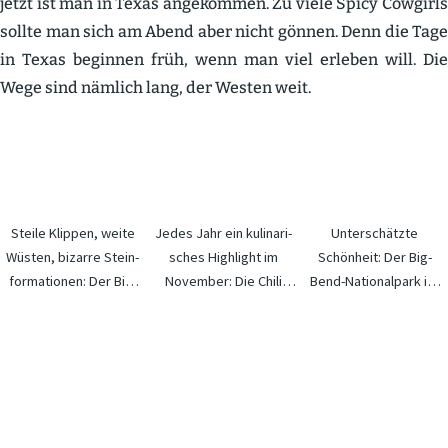
jetzt ist man in Texas angekommen. Zu viele Spicy Cowgirls
sollte man sich am Abend aber nicht gönnen. Denn die Tage
in Texas beginnen früh, wenn man viel erleben will. Die
Wege sind nämlich lang, der Westen weit.
Steile Klippen, weite
Jedes Jahr ein kulina­ri­
Unter­schätzte
Wüsten, bizarre Stein­
sches Highlight im
Schönheit: Der Big-
for­ma­tionen: Der Big-
November: Die Chili
Bend-Natio­nalpark ist
Bend-Natio­nalpark
Cook-offs in Terlingua.
außerhalb der USA
bietet zahlreiche
weitest­gehend
Wander­routen für jeden
unbekannt – und daher
Gusto und beein­druckt
herrlich untou­ris­tisch!
durch seine Natur­
vielfalt.