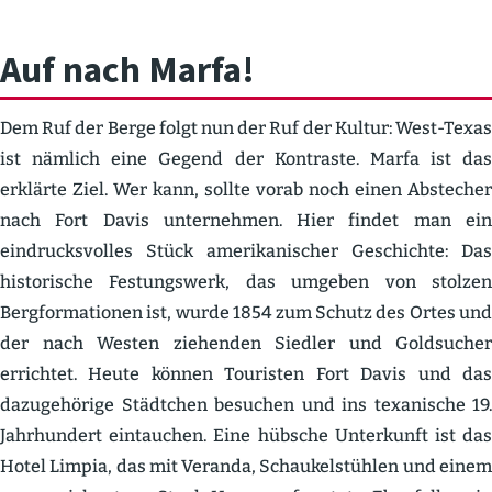
Hütten, wo es authen­
tische mexika­ni­sches
Auf nach Marfa!
Dem Ruf der Berge folgt nun der Ruf der Kultur: West-Texas
ist nämlich eine Gegend der Kontraste. Marfa ist das
erklärte Ziel. Wer kann, sollte vorab noch einen Abstecher
nach Fort Davis unter­nehmen. Hier findet man ein
eindrucks­volles Stück ameri­ka­ni­scher Geschichte: Das
histo­rische Festungswerk, das umgeben von stolzen
Bergfor­ma­tionen ist, wurde 1854 zum Schutz des Ortes und
der nach Westen ziehenden Siedler und Goldsucher
errichtet. Heute können Touristen Fort Davis und das
dazuge­hörige Städtchen besuchen und ins texanische 19.
Jahrhundert eintauchen. Eine hübsche Unter­kunft ist das
Hotel Limpia, das mit Veranda, Schau­kel­stühlen und einem