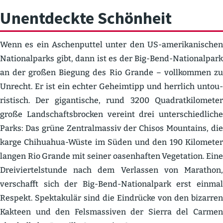
Unent­deckte Schönheit
Wenn es ein Aschen­puttel unter den US-ameri­ka­ni­schen
Natio­nal­parks gibt, dann ist es der Big-Bend-Natio­nalpark
an der großen Biegung des Rio Grande – vollkommen zu
Unrecht. Er ist ein echter Geheimtipp und herrlich untou­
ris­tisch. Der gigan­tische, rund 3200 Quadrat­ki­lo­meter
große Landschafts­brocken vereint drei unter­schied­liche
Parks: Das grüne Zentral­massiv der Chisos Mountains, die
karge Chihuahua-Wüste im Süden und den 190 Kilometer
langen Rio Grande mit seiner oasen­haften Vegetation. Eine
Dreivier­tel­stunde nach dem Verlassen von Marathon,
verschafft sich der Big-Bend-Natio­nalpark erst einmal
Respekt. Spekta­kulär sind die Eindrücke von den bizarren
Kakteen und den Felsmas­siven der Sierra del Carmen