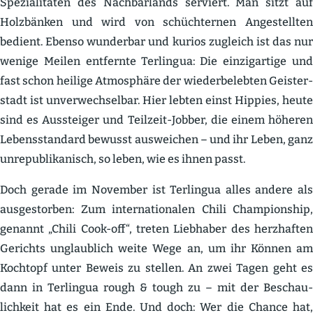
Spezia­li­täten des Nachbar­lands serviert. Man sitzt auf
Holzbänken und wird von schüch­ternen Angestellten
bedient. Ebenso wunderbar und kurios zugleich ist das nur
wenige Meilen entfernte Terlingua: Die einzig­artige und
fast schon heilige Atmosphäre der wieder­be­lebten Geister­
stadt ist unver­wech­selbar. Hier lebten einst Hippies, heute
sind es Aussteiger und Teilzeit-Jobber, die einem höheren
Lebens­standard bewusst ausweichen – und ihr Leben, ganz
unrepu­bli­ka­nisch, so leben, wie es ihnen passt.
Doch gerade im November ist Terlingua alles andere als
ausge­storben: Zum inter­na­tio­nalen Chili Champi­onship,
genannt „Chili Cook-off“, treten Liebhaber des herzhaften
Gerichts unglaublich weite Wege an, um ihr Können am
Kochtopf unter Beweis zu stellen. An zwei Tagen geht es
dann in Terlingua rough & tough zu – mit der Beschau­
lichkeit hat es ein Ende. Und doch: Wer die Chance hat,