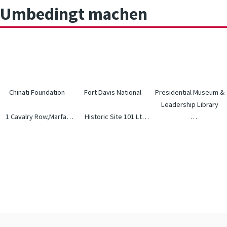
Umbedingt machen
Chinati Foundation
Fort Davis National
Presi­dential Museum &
Leadership Library
1 Cavalry Row,Marfa,
Historic Site 101 Lt
TX,79843 Telefon: +1
Flipper Dr, Fort Davis,
4919 E University Blvd,
(432) 719‑4942
TX 79734, USA +1 (432)
Odessa, TX 79762
www.chinati.org
426‑3224 www.nps.gov
Telefon: +1 (432)
363‑7737