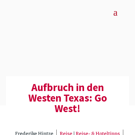
Aufbruch in den
Westen Texas: Go
West!
Frederike Hintze
Reise
|
Reise- & Hoteltipps