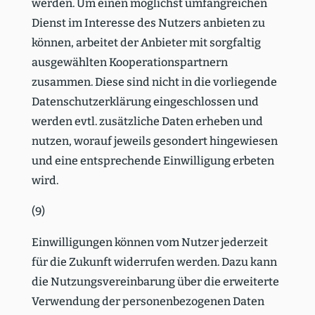
werden. Um einen möglichst umfang­reichen
Dienst im Interesse des Nutzers anbieten zu
können, arbeitet der Anbieter mit sorgfaltig
ausge­wählten Koope­ra­ti­ons­partnern
zusammen. Diese sind nicht in die vorlie­gende
Daten­schutz­er­klärung einge­schlossen und
werden evtl. zusätz­liche Daten erheben und
nutzen, worauf jeweils gesondert hinge­wiesen
und eine entspre­chende Einwil­ligung erbeten
wird.
(9)
Einwil­li­gungen können vom Nutzer jederzeit
für die Zukunft wider­rufen werden. Dazu kann
die Nutzungs­ver­ein­barung über die erwei­terte
Verwendung der perso­nen­be­zo­genen Daten