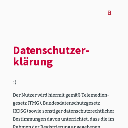
Daten­schutz­er­
klärung
1)
Der Nutzer wird hiermit gemäß Teleme­di­en­
gesetz (TMG), Bundes­da­ten­schutz­gesetz
(BDSG) sowie sonstiger daten­schutz­recht­licher
Bestim­mungen davon unter­richtet, dass die im
Rahmen der Regis­trierung angege­benen