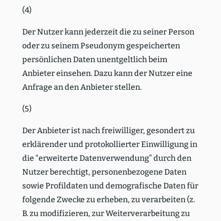
(4)
Der Nutzer kann jederzeit die zu seiner Person
oder zu seinem Pseudonym gespei­cherten
persön­lichen Daten unent­geltlich beim
Anbieter einsehen. Dazu kann der Nutzer eine
Anfrage an den Anbieter stellen.
(5)
Der Anbieter ist nach freiwil­liger, gesondert zu
erklä­render und proto­kol­lierter Einwil­ligung in
die “erwei­terte Daten­ver­wendung” durch den
Nutzer berechtigt, perso­nen­be­zogene Daten
sowie Profil­daten und demogra­fische Daten für
folgende Zwecke zu erheben, zu verar­beiten (z.
B. zu modifi­zieren, zur Weiter­ver­ar­beitung zu