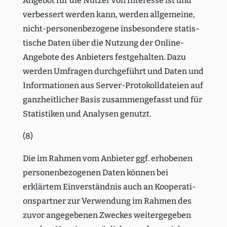
Angebot für die Nutzer von Interesse ist und
verbessert werden kann, werden allge­meine,
nicht-perso­nen­be­zogene insbe­sondere statis­
tische Daten über die Nutzung der Online-
Angebote des Anbieters festge­halten. Dazu
werden Umfragen durch­ge­führt und Daten und
Infor­ma­tionen aus Server-Proto­koll­da­teien auf
ganzheit­licher Basis zusam­men­ge­fasst und für
Statis­tiken und Analysen genutzt.
(8)
Die im Rahmen vom Anbieter ggf. erhobenen
perso­nen­be­zo­genen Daten können bei
erklärtem Einver­ständnis auch an Koope­ra­ti­
ons­partner zur Verwendung im Rahmen des
zuvor angege­benen Zweckes weiter­ge­geben