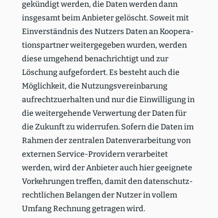
gekündigt werden, die Daten werden dann
insgesamt beim Anbieter gelöscht. Soweit mit
Einver­ständnis des Nutzers Daten an Koope­ra­
ti­ons­partner weiter­ge­geben wurden, werden
diese umgehend benach­richtigt und zur
Löschung aufge­fordert. Es besteht auch die
Möglichkeit, die Nutzungs­ver­ein­barung
aufrecht­zu­er­halten und nur die Einwil­ligung in
die weiter­ge­hende Verwertung der Daten für
die Zukunft zu wider­rufen. Sofern die Daten im
Rahmen der zentralen Daten­ver­ar­beitung von
externen Service-Providern verar­beitet
werden, wird der Anbieter auch hier geeignete
Vorkeh­rungen treffen, damit den daten­schutz­
recht­lichen Belangen der Nutzer in vollem
Umfang Rechnung getragen wird.