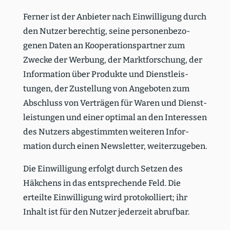
Ferner ist der Anbieter nach Einwil­ligung durch
den Nutzer berechtig, seine perso­nen­be­zo­
genen Daten an Koope­ra­ti­ons­partner zum
Zwecke der Werbung, der Markt­for­schung, der
Infor­mation über Produkte und Dienst­leis­
tungen, der Zustellung von Angeboten zum
Abschluss von Verträgen für Waren und Dienst­
leis­tungen und einer optimal an den Inter­essen
des Nutzers abgestimmten weiteren Infor­
mation durch einen Newsletter, weiter­zu­geben.
Die Einwil­ligung erfolgt durch Setzen des
Häkchens in das entspre­chende Feld. Die
erteilte Einwil­ligung wird proto­kol­liert; ihr
Inhalt ist für den Nutzer jederzeit abrufbar.