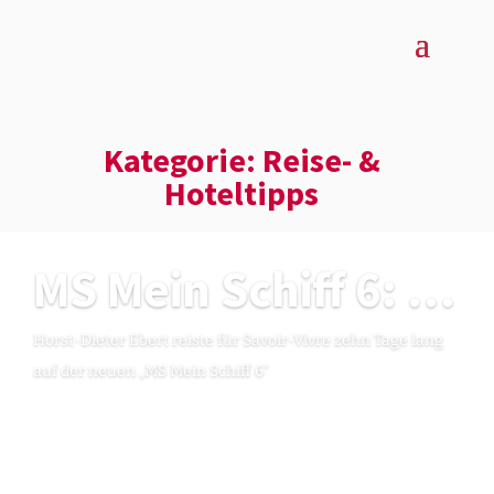
Kategorie: Reise- &
Hoteltipps
MS Mein Schiff 6: Ein bisschen Luxus möcht schon sein
Horst-Dieter Ebert reiste für Savoir-Vivre zehn Tage lang
auf der neuen „MS Mein Schiff 6“