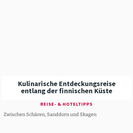
Kulina­rische Entde­ckungs­reise
entlang der finni­schen Küste
REISE- & HOTELTIPPS
Zwischen Schären, Sanddorn und Skagen