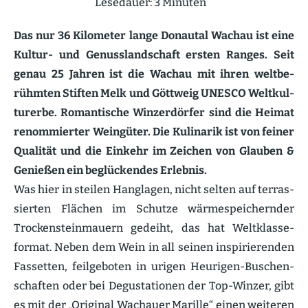
Lesedauer:
3
Minuten
Das nur 36 Kilometer lange Donautal Wachau ist eine
Kultur- und Genuss­land­schaft ersten Ranges. Seit
genau 25 Jahren ist die Wachau mit ihren weltbe­
rühmten Stiften Melk und Göttweig UNESCO Weltkul­
turerbe. Roman­tische Winzer­dörfer sind die Heimat
renom­mierter Weingüter. Die Kulinarik ist von feiner
Qualität und die Einkehr im Zeichen von Glauben &
Genießen ein beglü­ckendes Erlebnis.
Was hier in steilen Hanglagen, nicht selten auf terras­
sierten Flächen im Schutze wärme­spei­chernder
Trocken­stein­mauern gedeiht, das hat Weltklas­se­
format. Neben dem Wein in all seinen inspi­rie­renden
Fassetten, feilge­boten in urigen Heurigen-Buschen­
schaften oder bei Degus­ta­tionen der Top-Winzer, gibt
es mit der „Original Wachauer Marille“ einen weiteren