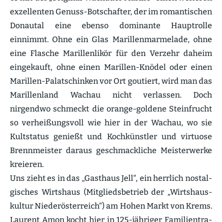
exzel­lenten Genuss-Botschafter, der im roman­ti­schen
Donautal eine ebenso dominante Haupt­rolle
einnimmt. Ohne ein Glas Maril­len­mar­melade, ohne
eine Flasche Maril­len­likör für den Verzehr daheim
einge­kauft, ohne einen Marillen-Knödel oder einen
Marillen-Palatschinken vor Ort goutiert, wird man das
Maril­lenland Wachau nicht verlassen. Doch
nirgendwo schmeckt die orange-goldene Stein­frucht
so verhei­ßungsvoll wie hier in der Wachau, wo sie
Kultstatus genießt und Kochkünstler und virtuose
Brenn­meister daraus geschmack­liche Meister­werke
kreieren.
Uns zieht es in das „Gasthaus Jell“, ein herrlich nostal­
gi­sches Wirtshaus (Mitglieds­be­trieb der „Wirts­haus­
kultur Nieder­ös­ter­reich“) am Hohen Markt von Krems.
Laurent Amon kocht hier in 125-jähriger Famili­en­tra­