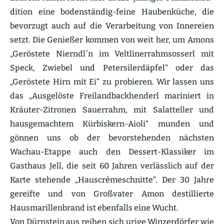
dition eine boden­ständig-feine Hauben­küche, die
bevorzugt auch auf die Verar­beitung von Innereien
setzt. Die Genießer kommen von weit her, um Amons
„Geröstete Nierndl´n im Veltli­ner­rahm­sosserl mit
Speck, Zwiebel und Peter­si­l­erd­äpfel“ oder das
„Geröstete Hirn mit Ei“ zu probieren. Wir lassen uns
das „Ausge­löste Freiland­back­henderl mariniert in
Kräuter-Zitronen Sauerrahm, mit Salat­teller und
hausge­machtem Kürbiskern-Aioli“ munden und
gönnen uns ob der bevor­ste­henden nächsten
Wachau-Etappe auch den Dessert-Klassiker im
Gasthaus Jell, die seit 60 Jahren verlässlich auf der
Karte stehende „Hauscrè­me­schnitte“. Der 30 Jahre
gereifte und von Großvater Amon destil­lierte
Hausma­ril­len­brand ist ebenfalls eine Wucht.
Von Dürnstein aus reihen sich urige Winzer­dörfer wie