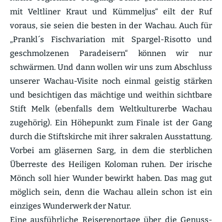
mit Veltliner Kraut und Kümmeljus“ eilt der Ruf
voraus, sie seien die besten in der Wachau. Auch für
„Prankl´s Fisch­va­riation mit Spargel-Risotto und
geschmol­zenen Paradeisern“ können wir nur
schwärmen. Und dann wollen wir uns zum Abschluss
unserer Wachau-Visite noch einmal geistig stärken
und besich­tigen das mächtige und weithin sichtbare
Stift Melk (ebenfalls dem Weltkul­turerbe Wachau
zugehörig). Ein Höhepunkt zum Finale ist der Gang
durch die Stifts­kirche mit ihrer sakralen Ausstattung.
Vorbei am gläsernen Sarg, in dem die sterb­lichen
Überreste des Heiligen Koloman ruhen. Der irische
Mönch soll hier Wunder bewirkt haben. Das mag gut
möglich sein, denn die Wachau allein schon ist ein
einziges Wunderwerk der Natur.
Eine ausführ­liche Reise­re­portage über die Genuss-