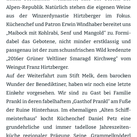
Alpen-Republik. Natürlich stehen die eigenen Weine
aus der Winzer­dy­nastie Hirtz­berger im Fokus.
Küchenchef und Patron Erwin Windhaber bereitet uns
„Maibock mit Kohlrabi, Senf und Mangold“ zu. Formi­
dabel das Gebotene, nicht minder erstklassig und
passgenau ist der zum schuss­fri­schen Wild kredenzte
„2016er Grüner Veltliner Smaragd Kirchweg“ vom
Weingut Franz Hirtz­berger.
Auf der Weiter­fahrt zum Stift Melk, dem barocken
Wunder der Benedik­tiner, haben wir noch eine letzte
Einkehr vorge­sehen. Wir sind zu Gast bei Familie
Prankl in deren fabel­haftem „Gasthof Prankl“ am Fuße
der Ruine Hinterhaus. Im ehema­ligen „Alten Schiff­
meis­terhaus“ kocht Küchenchef Daniel Petz eine
grund­ehr­liche und immer tadellose Jahres­zei­ten­
küche regio­naler Prägung. Seine „Grammel­knöderl