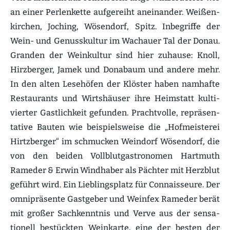
an einer Perlen­kette aufge­reiht anein­ander. Weißen­
kirchen, Joching, Wösendorf, Spitz. Inbegriffe der
Wein- und Genuss­kultur im Wachauer Tal der Donau.
Granden der Weinkultur sind hier zuhause: Knoll,
Hirzberger, Jamek und Donabaum und andere mehr.
In den alten Lesehöfen der Klöster haben namhafte
Restau­rants und Wirts­häuser ihre Heimstatt kulti­
vierter Gastlichkeit gefunden. Pracht­volle, reprä­sen­
tative Bauten wie beispiels­weise die „Hofmeis­terei
Hirtz­berger“ im schmucken Weindorf Wösendorf, die
von den beiden Vollblut­gastro­nomen Hartmuth
Rameder & Erwin Windhaber als Pächter mit Herzblut
geführt wird. Ein Lieblings­platz für Connais­seure. Der
omniprä­sente Gastgeber und Weinfex Rameder berät
mit großer Sachkenntnis und Verve aus der sensa­
tionell bestückten Weinkarte, eine der besten der