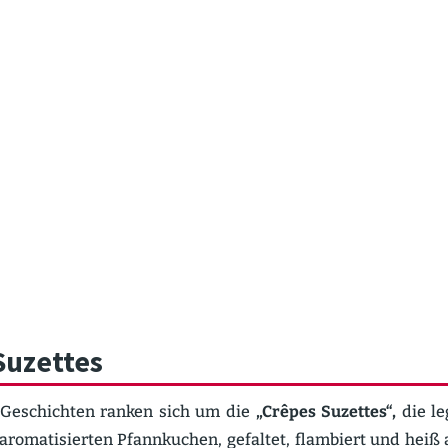
Suzettes
 Geschichten ranken sich um die
„Crêpes Suzettes“,
die le
aroma­ti­sierten Pfann­kuchen, gefaltet, flambiert und heiß a