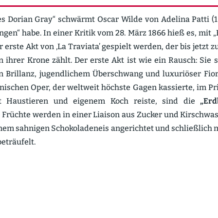
es Dorian Gray“ schwärmt Oscar Wilde von Adelina Patti (1
ngen“ habe. In einer Kritik vom 28. März 1866 hieß es, mit „Fr
 erste Akt von ‚La Traviata’ gespielt werden, der bis jetzt 
n ihrer Krone zählt. Der erste Akt ist wie ein Rausch: Sie s
 Brillanz, jugend­lichem Überschwang und luxuriöser Fio
e­ni­schen Oper, der weltweit höchste Gagen kassierte, im P
st Haustieren und eigenem Koch reiste, sind die
„Erd
 Früchte werden in einer Liaison aus Zucker und Kirsch­was
em sahnigen Schoko­la­deneis angerichtet und schließlich mi
eträufelt.