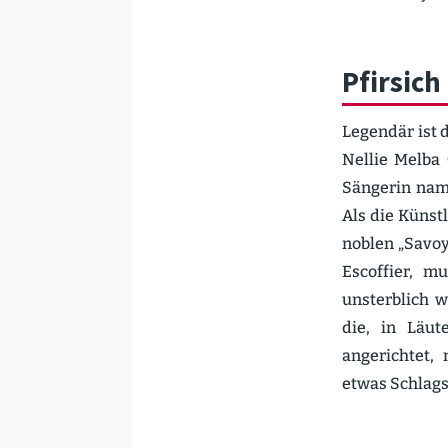
Pfirsich
Legendär ist 
Nellie Melba 
Sängerin name
Als die Künst­
noblen „Savoy“
Escoffier, mu
unsterblich w
die, in Läut
angerichtet,
etwas Schlag­