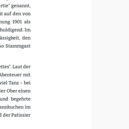
ertie“ genannt,
it auf den von
önung 1901 als
 huldigend. Im
s­sigkeit, den
enso Stammgast
tes“. Laut der
 Abenteuer mit
iel Tanz – bei
der Ober einen
d und begehrte
fann­kuchen im
d der Patissier