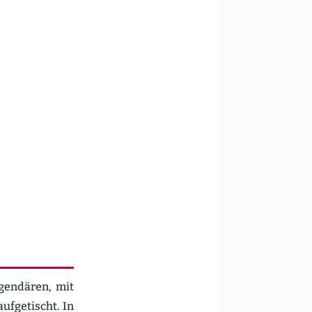
gen­dären, mit
ufge­tischt. In