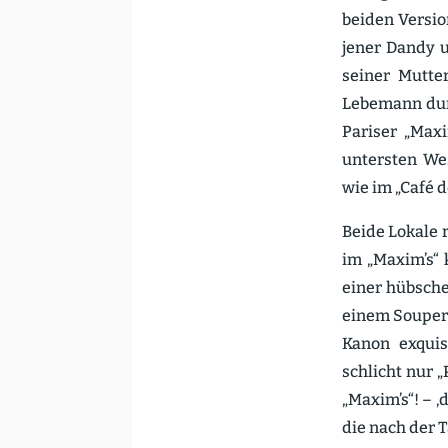
beiden Version
jener Dandy u
seiner Mutter
Lebemann durc
Pariser „Maxi
untersten Wes
wie im „Café d
Beide Lokale 
im „Maxim’s“ 
einer hübsche
einem Souper 
Kanon exqui­s
schlicht nur 
„Maxim’s“! – ‚
die nach der 