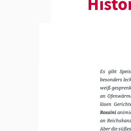
Histo
Es gibt Spei
besonders leck
weiß gespren­
an Ofenwärme 
lösen Gerich
Rossini
animie
an Reichs­kanz
Aber die süße