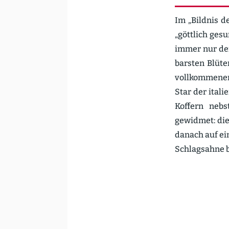
Im „Bildnis d
„göttlich gesu
immer nur der
barsten Blüte
vollkom­menen
Star der itali
Koffern neb
gewidmet: die
danach auf ein
Schlag­sahne b