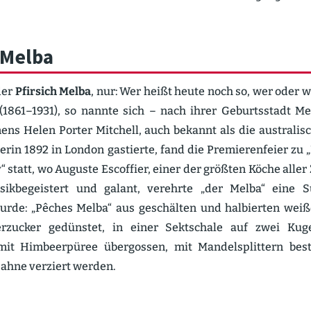
 Melba
der
Pfirsich Melba
, nur: Wer heißt heute noch so, wer oder 
(1861–1931), so nannte sich – nach ihrer Geburts­stadt M
ns Helen Porter Mitchell, auch bekannt als die austra­lisc
lerin 1892 in London gastierte, fand die Premie­ren­feier zu
 statt, wo Auguste Escoffier, einer der größten Köche aller 
sik­be­geistert und galant, verehrte „der Melba“ eine 
urde: „Pêches Melba“ aus geschälten und halbierten weiß
er­zucker gedünstet, in einer Sektschale auf zwei Kugel
 mit Himbeer­püree übergossen, mit Mandel­splittern bes
sahne verziert werden.