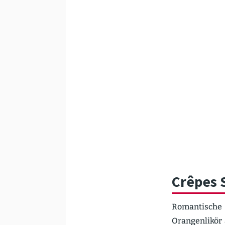
Crêpes 
Roman­tische
Orangen­likör 