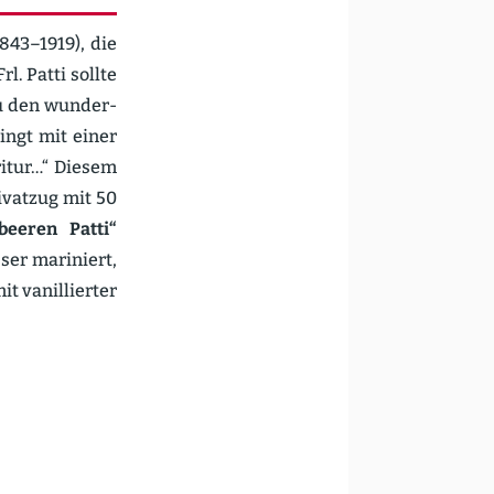
843–1919), die
l. Patti sollte
zu den wunder­
ingt mit einer
ritur…“ Diesem
rivatzug mit 50
beeren Patti“
ser mariniert,
t vanil­lierter