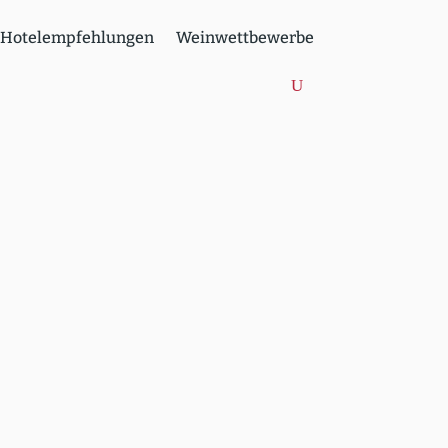
Hotel­emp­feh­lungen
Weinwett­be­werbe