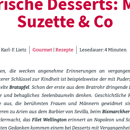
­rische Desserts: 
Suzette & Co
Karl-F. Lietz
Gourmet
|
Rezepte
Lesedauer:
4
Minuten
sen, die wecken angenehme Erinne­rungen an vergangen
erer Schlüssel zur Kindheit ist beispiels­weise der mit Pude
kelte
Bratapfel
. Schon der erste aus dem Bratrohr dringende 
und behag­liches Seelen­baumeln denken. Geschicht­liche 
te aus, die berühmten Frauen und Männern gewidmet s
ren zu Arien aus dem Barbier von Sevilla, beim
Bismarck­her
­ler­macht, das
Filet Wellington
erinnert an Napoleon und Sc
sten Gedanken kommen einem bei Desserts mit Vergan­genhei