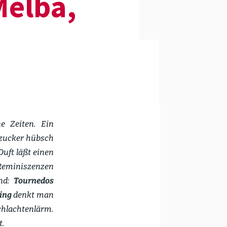
Melba,
e Zeiten. Ein
r­zucker hübsch
Duft läßt einen
Reminis­zenzen
ind:
Tournedos
ing
denkt man
hlach­tenlärm.
t.