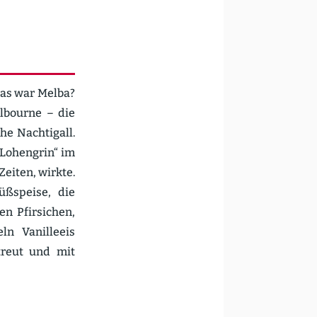
was war Melba?
elbourne – die
he Nachtigall.
 „Lohengrin“ im
Zeiten, wirkte.
Süßspeise, die
en Pfirsichen,
n Vanil­leeis
treut und mit