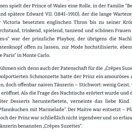
en spielt der Prince of Wales eine Rolle, in der Familie “B
nd spätere Edward VII. (1841–1910), der die lange Warteze
 Victoria besetzten engli­schen Thron bis zu seiner Kr
h­stand, trinkend, spielend, tanzend und schönen Frauen
m›s“ war der prinz­liche Playboy, der übrigens die Nachlä
ten­knopf offen zu lassen, zur Mode hochsti­li­sierte, eb
e Paris“ in Monte Carlo.
rühmen sich denn auch der Paten­schaft für die „Crêpes Suzet
kolpor­tierten Schmon­zette hatte der Prinz ein amouröses
n, doch offenbar naiven Tänzerin – Stichwort: wenig Geist, v
eröffnet. Als die Frage des Nachtischs erörtert wurde und 
iter Desserts herun­ter­betete, verneinte das liebe Kin
„Pfann­kuchen mit Marmelade“. Der Maitre war entsetzt – P
doch der Prinz war schließlich nicht irgendwer und so erfan
Tänzerin benannten „Crêpes Suzettes“.