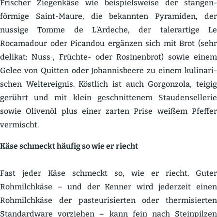
Frischer Ziegenkäse wie beispiels­weise der stangen­
förmige Saint-Maure, die bekannten Pyramiden, der
nussige Tomme de L’Ardeche, der taler­artige Le
Rocamadour oder Picandou ergänzen sich mit Brot (sehr
delikat: Nuss‑, Früchte- oder Rosinenbrot) sowie einem
Gelee von Quitten oder Johan­nis­beere zu einem kulina­ri­
schen Weltereignis. Köstlich ist auch Gorgonzola, teigig
gerührt und mit klein geschnit­tenem Stauden­sel­lerie
sowie Olivenöl plus einer zarten Prise weißem Pfeffer
vermischt.
Käse schmeckt häufig so wie er riecht
Fast jeder Käse schmeckt so, wie er riecht. Guter
Rohmilchkäse – und der Kenner wird jederzeit einen
Rohmilchkäse der pasteu­ri­sierten oder thermi­sierten
Standardware vorziehen – kann fein nach Stein­pilzen