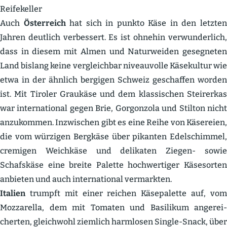
Reife­keller
Auch
Öster­reich
hat sich in punkto Käse in den letzte
Jahren deutlich verbessert. Es ist ohnehin verwun­derlich,
dass in diesem mit Almen und Natur­weiden geseg­neten
Land bislang keine vergleichbar niveau­volle Käsekultur wie
etwa in der ähnlich bergigen Schweiz geschaffen worden
ist. Mit Tiroler Graukäse und dem klassi­schen Steirerkas
war inter­na­tional gegen Brie, Gorgonzola und Stilton nicht
anzukommen. Inzwi­schen gibt es eine Reihe von Käsereien,
die vom würzigen Bergkäse über pikanten Edelschimmel,
cremigen Weichkäse und delikaten Ziegen- sowie
Schafskäse eine breite Palette hochwer­tiger Käsesorten
anbieten und auch inter­na­tional vermarkten.
Italien
trumpft mit einer reichen Käsepa­lette auf, vom
Mozza­rella, dem mit Tomaten und Basilikum angerei­
cherten, gleichwohl ziemlich harmlosen Single-Snack, über