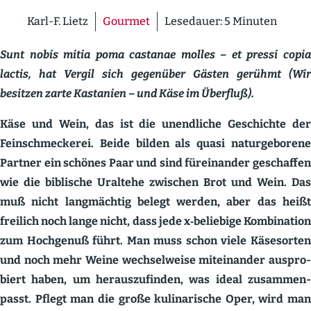
Karl-F. Lietz
Gourmet
Lesedauer:
5
Minuten
Sunt nobis mitia poma castanae molles – et pressi copia
lactis, hat Vergil sich gegenüber Gästen gerühmt (Wir
besitzen zarte Kastanien – und Käse im Überfluß).
Käse und Wein, das ist die unend­liche Geschichte der
Feinschme­ckerei. Beide bilden als quasi natur­ge­borene
Partner ein schönes Paar und sind fürein­ander geschaffen
wie die biblische Uraltehe zwischen Brot und Wein. Das
muß nicht langmächtig belegt werden, aber das heißt
freilich noch lange nicht, dass jede x‑beliebige Kombi­nation
zum Hochgenuß führt. Man muss schon viele Käsesorten
und noch mehr Weine wechsel­weise mitein­ander auspro­
biert haben, um heraus­zu­finden, was ideal zusam­men­
passt. Pflegt man die große kulina­rische Oper, wird man