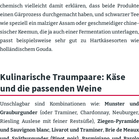
chemisch vielleicht damit erklären, dass beide Produkte
einen Gärprozess durch­ge­macht haben, und schwarzer Tee
wie speziell ein malziger Assam oder geschmei­diger chine­
si­scher Keemun, die ja auch einer Fermen­tation unter­lagen,
passt beispiels­weise sehr gut zu Hartkä­se­sorten wie
hollän­di­schem Gouda.
Kulina­rische Traum­paare: Käse
und die passenden Weine
Unschlagbar sind Kombi­na­tionen wie:
Munster un
Graubur­gunder
(oder Traminer, Chardonnay, Neuburger,
Riesling Auslese mit feiner Restsüße),
Ziegen-Pyramide
und Sauvignon blanc
,
Livarot und Traminer
,
Brie de Meaux
und Spätbur­gunder (Pinot noir)
,
Parmi­giano und Barolo