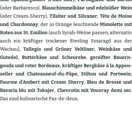
(oder Barba­resco),
Blauschim­melkäse und edelsüßer Wei
(oder Cream-Sherry),
Tilsiter und Silvaner
,
Tète de Moin
und Chardonnay
, der in Orange leuch­tende
Mimolette mi
Roten aus St. Emilion
(auch Syrah-Weine passen, alter­nati
auch ein kräftiger trockener Riesling Smaragd aus der
Wachau),
Tallegio und Grüner Veltliner
,
Weinkäse un
Gutedel
,
Butterkäse und Scheurebe
,
gereifter Bauern
gouda und roter Bordeaux
,
kräftiger Bergkäse à la Appen­
zeller und Chateauneuf-du-Pâpe,
Stilton und Portwein
,
Fourme d’Ambert mit Cream Sherry
,
Bleu de Bresse und
Bavaria blu mit Tokajer
,
Chevrotin mit Vouvray demi sec
.
Das sind kulina­rische Pas-de-deux.