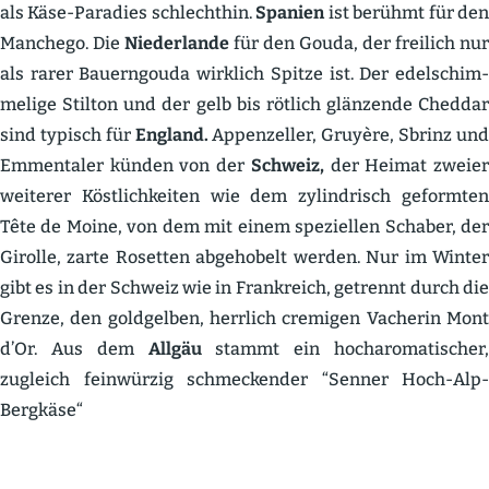
als Käse-Paradies schlechthin.
Spanien
ist berühmt für de
Manchego. Die
Nieder­lande
für den Gouda, der freilich nur
als rarer Bauern­gouda wirklich Spitze ist. Der edelschim­
melige Stilton und der gelb bis rötlich glänzende Cheddar
sind typisch für
England.
Appen­zeller, Gruyère, Sbrinz un
Emmen­taler künden von der
Schweiz,
der Heimat zweie
weiterer Köstlich­keiten wie dem zylin­drisch geformten
Tête de Moine, von dem mit einem spezi­ellen Schaber, der
Girolle, zarte Rosetten abgehobelt werden. Nur im Winter
gibt es in der Schweiz wie in Frank­reich, getrennt durch die
Grenze, den goldgelben, herrlich cremigen Vacherin Mont
d’Or. Aus dem
Allgäu
stammt ein hocharo­ma­ti­scher
zugleich feinwürzig schme­ckender “Senner Hoch-Alp-
Bergkäse“