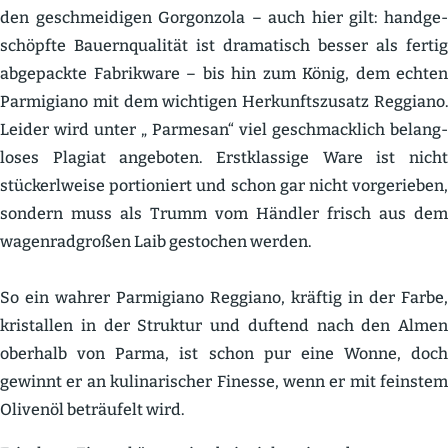
den geschmei­digen Gorgonzola – auch hier gilt: handge­
schöpfte Bauern­qua­lität ist drama­tisch besser als fertig
abgepackte Fabrikware – bis hin zum König, dem echten
Parmi­giano mit dem wichtigen Herkunfts­zusatz Reggiano.
Leider wird unter „ Parmesan“ viel geschmacklich belang­
loses Plagiat angeboten. Erstklassige Ware ist nicht
stückerl­weise portio­niert und schon gar nicht vorge­rieben,
sondern muss als Trumm vom Händler frisch aus dem
wagen­rad­großen Laib gestochen werden.
So ein wahrer Parmi­giano Reggiano, kräftig in der Farbe,
kristallen in der Struktur und duftend nach den Almen
oberhalb von Parma, ist schon pur eine Wonne, doch
gewinnt er an kulina­ri­scher Finesse, wenn er mit feinstem
Olivenöl beträufelt wird.