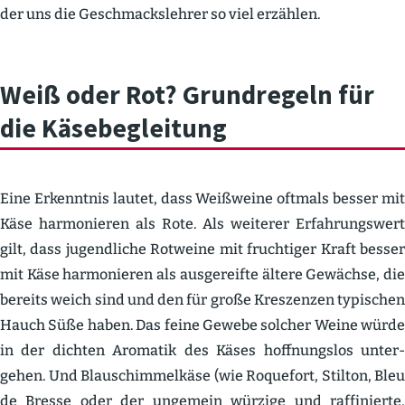
der uns die Geschmacks­lehrer so viel erzählen.
Weiß oder Rot? Grund­regeln für
die Käsebe­gleitung
Eine Erkenntnis lautet, dass Weißweine oftmals besser mit
Käse harmo­nieren als Rote. Als weiterer Erfah­rungswert
gilt, dass jugend­liche Rotweine mit fruch­tiger Kraft besser
mit Käse harmo­nieren als ausge­reifte ältere Gewächse, die
bereits weich sind und den für große Kreszenzen typischen
Hauch Süße haben. Das feine Gewebe solcher Weine würde
in der dichten Aromatik des Käses hoffnungslos unter­
gehen. Und Blauschim­melkäse (wie Roquefort, Stilton, Bleu
de Bresse oder der ungemein würzige und raffi­nierte,