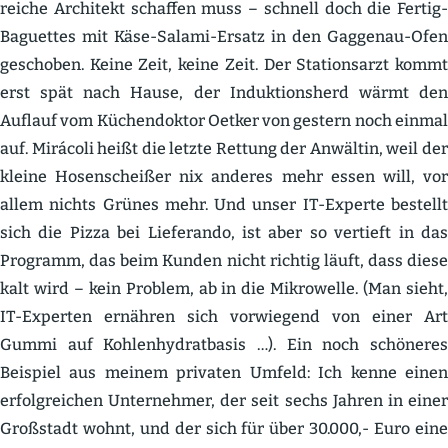
reiche Architekt schaffen muss – schnell doch die Fertig-
Baguettes mit Käse-Salami-Ersatz in den Gaggenau-Ofen
geschoben. Keine Zeit, keine Zeit. Der Stati­onsarzt kommt
erst spät nach Hause, der Induk­ti­onsherd wärmt den
Auflauf vom Küchen­doktor Oetker von gestern noch einmal
auf. Mirácoli heißt die letzte Rettung der Anwältin, weil der
kleine Hosen­scheißer nix anderes mehr essen will, vor
allem nichts Grünes mehr. Und unser IT-Experte bestellt
sich die Pizza bei Lieferando, ist aber so vertieft in das
Programm, das beim Kunden nicht richtig läuft, dass diese
kalt wird – kein Problem, ab in die Mikro­welle. (Man sieht,
IT-Experten ernähren sich vorwiegend von einer Art
Gummi auf Kohlen­hy­drat­basis …). Ein noch schöneres
Beispiel aus meinem privaten Umfeld: Ich kenne einen
erfolg­reichen Unter­nehmer, der seit sechs Jahren in einer
Großstadt wohnt, und der sich für über 30.000,- Euro eine