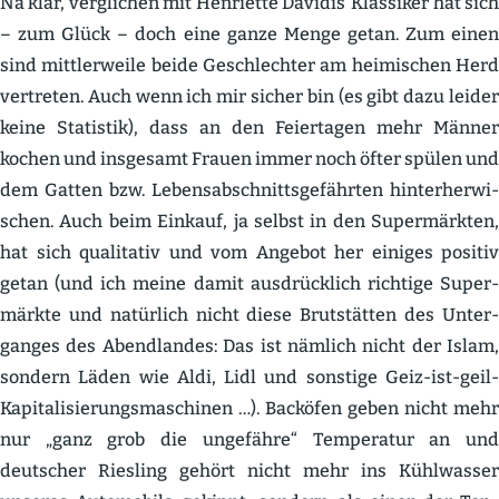
Na klar, verglichen mit Henriette Davidis‘ Klassiker hat sich
– zum Glück – doch eine ganze Menge getan. Zum einen
sind mittler­weile beide Geschlechter am heimi­schen Herd
vertreten. Auch wenn ich mir sicher bin (es gibt dazu leider
keine Statistik), dass an den Feier­tagen mehr Männer
kochen und insgesamt Frauen immer noch öfter spülen und
dem Gatten bzw. Lebens­ab­schnitts­ge­fährten hinter­her­wi­
schen. Auch beim Einkauf, ja selbst in den Super­märkten,
hat sich quali­tativ und vom Angebot her einiges positiv
getan (und ich meine damit ausdrücklich richtige Super­
märkte und natürlich nicht diese Brutstätten des Unter­
ganges des Abend­landes: Das ist nämlich nicht der Islam,
sondern Läden wie Aldi, Lidl und sonstige Geiz-ist-geil-
Kapita­li­sie­rungs­ma­schinen …). Backöfen geben nicht mehr
nur „ganz grob die ungefähre“ Tempe­ratur an und
deutscher Riesling gehört nicht mehr ins Kühlwasser