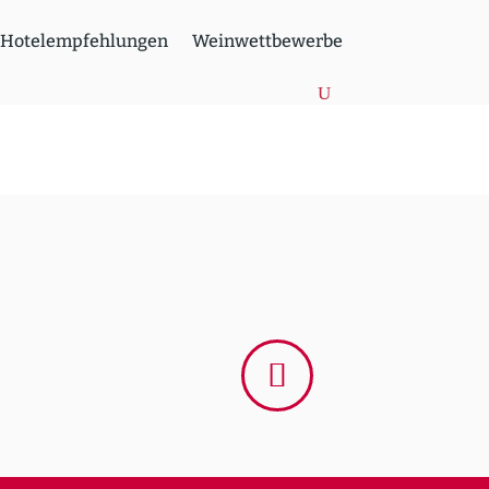
Hotel­emp­feh­lungen
Weinwett­be­werbe