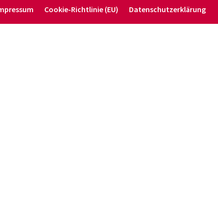
mpressum
Cookie-Richt­­linie (EU)
Daten­schutz­er­klärung