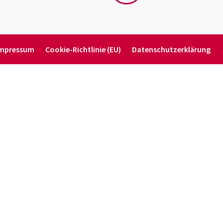
mpressum
Cookie-Richt­­linie (EU)
Daten­schutz­er­klärung