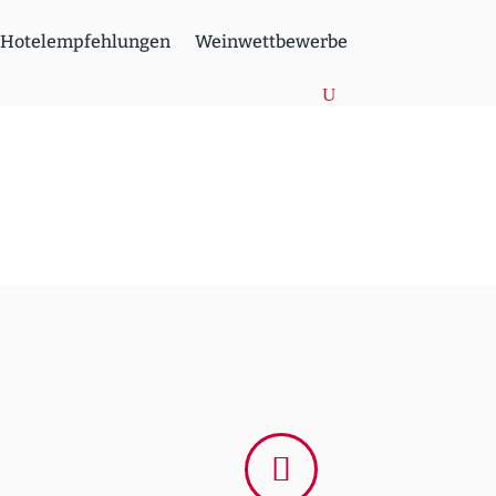
Hotel­emp­feh­lungen
Weinwett­be­werbe