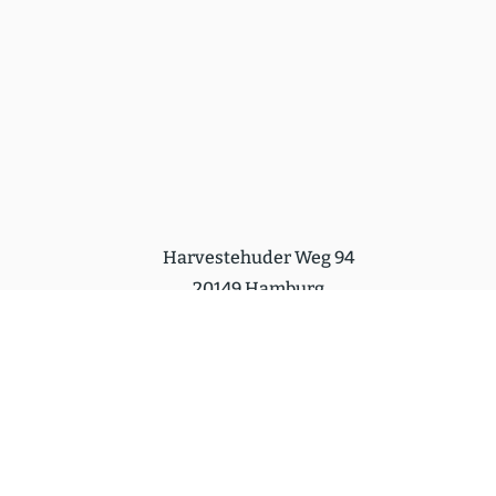
Harvestehuder Weg 94
20149 Hamburg
lietz@go-presse.de
+49 (0)40 450 384 10
Follow