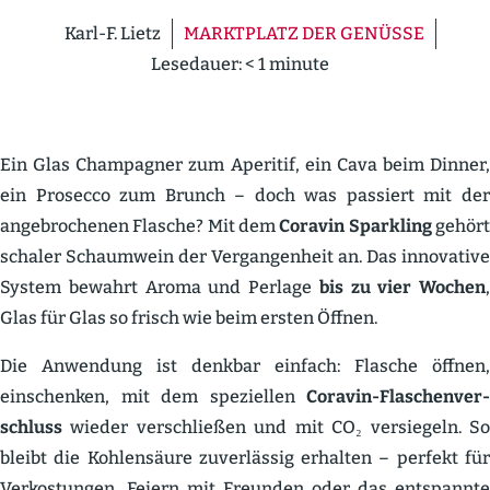
Karl-F. Lietz
MARKTPLATZ DER GENÜSSE
Lesedauer:
< 1
minute
Ein Glas Champagner zum Aperitif, ein Cava beim Dinner,
ein Prosecco zum Brunch – doch was passiert mit der
angebro­chenen Flasche? Mit dem
Coravin Sparkling
gehör
schaler Schaumwein der Vergan­genheit an. Das innovative
System bewahrt Aroma und Perlage
bis zu vier Wochen
,
Glas für Glas so frisch wie beim ersten Öffnen.
Die Anwendung ist denkbar einfach: Flasche öffnen,
einschenken, mit dem spezi­ellen
Coravin-Flaschen­ver­
schluss
wieder verschließen und mit CO₂ versiegeln. So
bleibt die Kohlen­säure zuver­lässig erhalten – perfekt für
Verkos­tungen, Feiern mit Freunden oder das entspannte