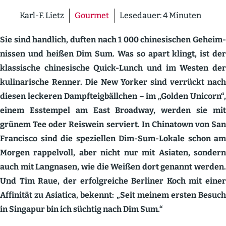
Karl-F. Lietz
Gourmet
Lesedauer:
4
Minuten
Sie sind handlich, duften nach 1 000 chine­si­schen Geheim­
nissen und heißen Dim Sum. Was so apart klingt, ist der
klassische chine­sische Quick-Lunch und im Westen der
kulina­rische Renner. Die New Yorker sind verrückt nach
diesen leckeren Dampf­t­eig­bällchen – im „Golden Unicorn“,
einem Esstempel am East Broadway, werden sie mit
grünem Tee oder Reiswein serviert. In Chinatown von San
Francisco sind die spezi­ellen Dim-Sum-Lokale schon am
Morgen rappelvoll, aber nicht nur mit Asiaten, sondern
auch mit Langnasen, wie die Weißen dort genannt werden.
Und Tim Raue, der erfolg­reiche Berliner Koch mit einer
Affinität zu Asiatica, bekennt: „Seit meinem ersten Besuch
in Singapur bin ich süchtig nach Dim Sum.“