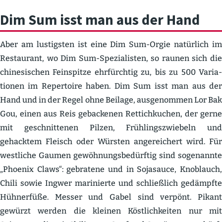
Dim Sum isst man aus der Hand
Aber am lustigsten ist eine Dim Sum-Orgie natürlich im
Restaurant, wo Dim Sum-Spezia­listen, so raunen sich die
chine­si­schen Feinspitze ehrfürchtig zu, bis zu 500 Varia­
tionen im Reper­toire haben. Dim Sum isst man aus der
Hand und in der Regel ohne Beilage, ausge­nommen Lor Bak
Gou, einen aus Reis gebackenen Rettich­kuchen, der gerne
mit geschnit­tenen Pilzen, Frühlings­zwiebeln und
gehacktem Fleisch oder Würsten angerei­chert wird. Für
westliche Gaumen gewöh­nungs­be­dürftig sind sogenannte
„Phoenix Claws“: gebratene und in Sojasauce, Knoblauch,
Chili sowie Ingwer marinierte und schließlich gedämpfte
Hühnerfüße. Messer und Gabel sind verpönt. Pikant
gewürzt werden die kleinen Köstlich­keiten nur mit