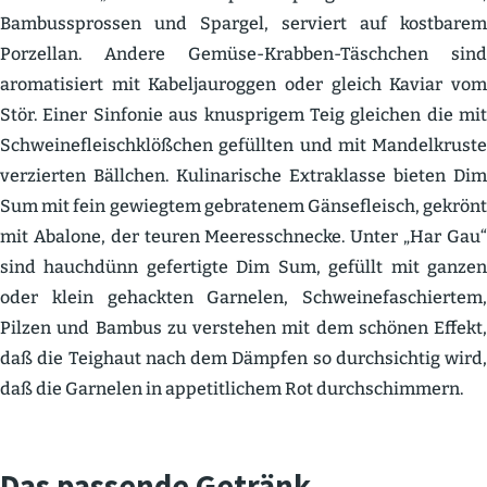
Bambus­sprossen und Spargel, serviert auf kostbarem
Porzellan. Andere Gemüse-Krabben-Täschchen sind
aroma­ti­siert mit Kabel­jau­roggen oder gleich Kaviar vom
Stör. Einer Sinfonie aus knusp­rigem Teig gleichen die mit
Schwei­ne­fleisch­klößchen gefüllten und mit Mandel­kruste
verzierten Bällchen. Kulina­rische Extra­klasse bieten Dim
Sum mit fein gewiegtem gebra­tenem Gänse­fleisch, gekrönt
mit Abalone, der teuren Meeres­schnecke. Unter „Har Gau“
sind hauchdünn gefer­tigte Dim Sum, gefüllt mit ganzen
oder klein gehackten Garnelen, Schwei­ne­fa­schiertem,
Pilzen und Bambus zu verstehen mit dem schönen Effekt,
daß die Teighaut nach dem Dämpfen so durch­sichtig wird,
daß die Garnelen in appetit­lichem Rot durch­schimmern.
Das passende Getränk