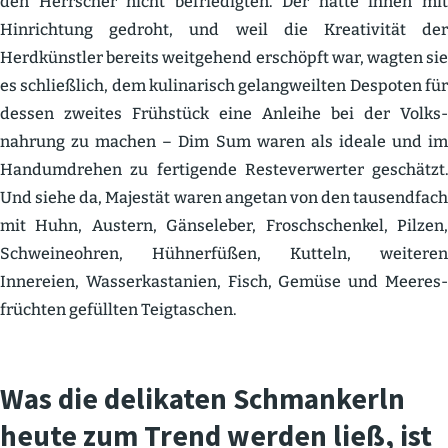
den Herrscher nicht befrie­digten. Der hatte ihnen mit
Hinrichtung gedroht, und weil die Kreati­vität der
Herdkünstler bereits weitgehend erschöpft war, wagten sie
es schließlich, dem kulina­risch gelang­weilten Despoten für
dessen zweites Frühstück eine Anleihe bei der Volks­
nahrung zu machen – Dim Sum waren als ideale und im
Handum­drehen zu ferti­gende Reste­ver­werter geschätzt.
Und siehe da, Majestät waren angetan von den tausendfach
mit Huhn, Austern, Gänse­leber, Frosch­schenkel, Pilzen,
Schwei­neohren, Hühner­füßen, Kutteln, weiteren
Innereien, Wasser­kas­tanien, Fisch, Gemüse und Meeres­
früchten gefüllten Teigta­schen.
Was die delikaten Schman­kerln
heute zum Trend werden ließ, ist