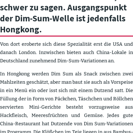
schwer zu sagen. Ausgangs­punkt
der Dim-Sum-Welle ist jeden­falls
Hongkong.
Von dort eroberte sich diese Spezia­lität erst die USA und
danach London. Inzwi­schen bieten auch China-Lokale in
Deutschland zunehmend Dim-Sum-Varia­tionen an.
In Hongkong werden Dim Sum als Snack zwischen zwei
Mahlzeiten geschätzt, aber man baut sie auch als Vorspeise
in ein Menü ein oder isst sich mit einem Dutzend satt. Die
Füllung der in Form von Päckchen, Täschchen und Röllchen
servierten Mini-Gerichte besteht vorzugs­weise aus
Hackfleisch, Meeres­früchten und Gemüse. Jedes gute
China-Restaurant hat Dutzende von Dim Sum-Varia­tionen
im Programm. Die Klößchen im Teig liegen in aus Bambus­