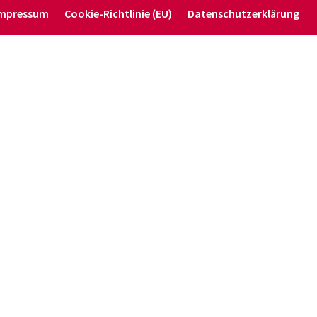
mpressum
Cookie-Richt­­linie (EU)
Daten­schutz­er­klärung