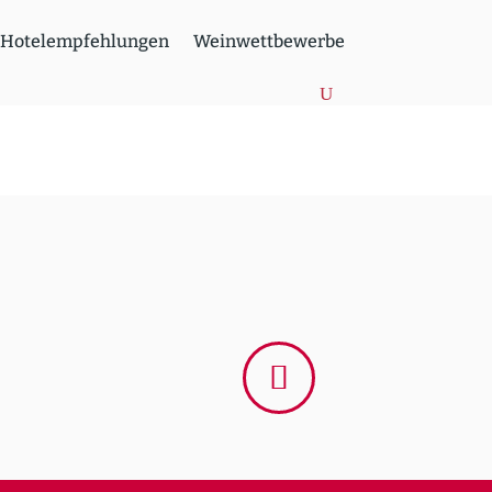
Hotel­emp­feh­lungen
Weinwett­be­werbe