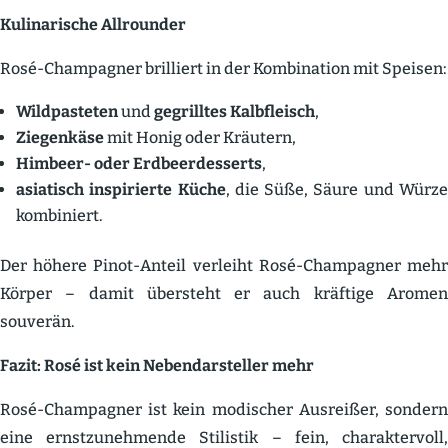
Kulina­rische Allrounder
Rosé-Champagner brilliert in der Kombi­nation mit Speisen:
Wildpas­teten
und
gegrilltes Kalbfleisch
,
Ziegenkäse
mit Honig oder Kräutern,
Himbeer- oder Erdbeer­des­serts
,
asiatisch inspi­rierte Küche
, die Süße, Säure und Würz
kombi­niert.
Der höhere Pinot-Anteil verleiht Rosé-Champagner mehr
Körper – damit übersteht er auch kräftige Aromen
souverän.
Fazit: Rosé ist kein Neben­dar­steller mehr
Rosé-Champagner ist kein modischer Ausreißer, sondern
eine ernst­zu­neh­mende Stilistik – fein, charak­tervoll,