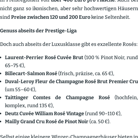
nicht ganz so ikoni­schen, aber sehr hochwer­tigen Häusern
sind
Preise zwischen 120 und 200 Euro
keine Seltenheit.
Genuss abseits der Prestige-Liga
Doch auch abseits der Luxus­klasse gibt es exzel­lente Rosés:
Laurent-Perrier Rosé Cuvée Brut
(100 % Pinot Noir, rund
65–75 €),
Billecart-Salmon Rosé
(frisch, präzise, ca. 65 €),
Duval-Leroy Fleur de Champagne Rosé Brut Premier Cru
(um 55–60 €),
Taittinger Comtes de Champagne Rosé
(hochfein
komplex, rund 135 €),
Deutz Cuvée William Rosé Vintage
(rund 90–110 €),
Mailly Grand Cru Rosé de Pinot Noir
(ca. 50 €).
Selbst einige kleinere Winzer-Champa­gner­häuser bieten in