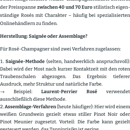
der Preis­spanne
zwischen 40 und 70 Euro
stilis­tisch eigen­
ständige Rosés mit Charakter – häufig bei spezia­li­sierten
Online­händlern zu finden.
Herstellung: Saignée oder Assem­blage?
Für Rosé-Champagner sind zwei Verfahren zugelassen:
Saignée-Methode
(selten, handwerklich anspruchsvoll):
Dabei wird der Most nach kurzer Kontaktzeit mit den roten
Trauben­schalen abgezogen. Das Ergebnis: tieferer
Ausdruck, mehr Struktur und natür­liche Farbe.
→ Beispiel:
Laurent-Perrier Rosé
verwendet
ausschließlich diese Methode.
Assem­blage-Verfahren
(heute häufiger): Hier wird eine
weißen Grundwein gezielt etwas stiller Pinot Noir oder
Pinot Meunier zugesetzt. Vorteil: Die Farbe kann gezielt
gesteuert werden, das Tannin­risiko ist gering.