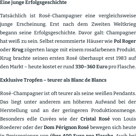
Eine junge Erfolgs­ge­schichte
Tatsächlich ist Rosé-Champagner eine vergleichs­weise
junge Erscheinung. Erst nach dem Zweiten Weltkrieg
begann seine Erfolgs­ge­schichte. Davor galt: Champagner
hat weiß zu sein. Selbst renom­mierte Häuser wie
Pol Roge
oder
Krug
zögerten lange mit einem rosafar­benen Produkt
Krug brachte seinen ersten Rosé überhaupt erst 1983 auf
den Markt – heute kostet er rund
330–360 Euro
pro Flasche.
Exklusive Tropfen – teurer als Blanc de Blancs
Rosé-Champagner ist oft teurer als seine weißen Pendants.
Das liegt unter anderem am höheren Aufwand bei der
Herstellung und an der gerin­geren Produk­ti­ons­menge.
Besonders edle Cuvées wie der
Cristal Rosé
von Louis
Roederer oder der
Dom Pérignon Rosé
bewegen sich heute
in Preis­re­gionen von
über 400 Euro pro Flasche
. Auch bei