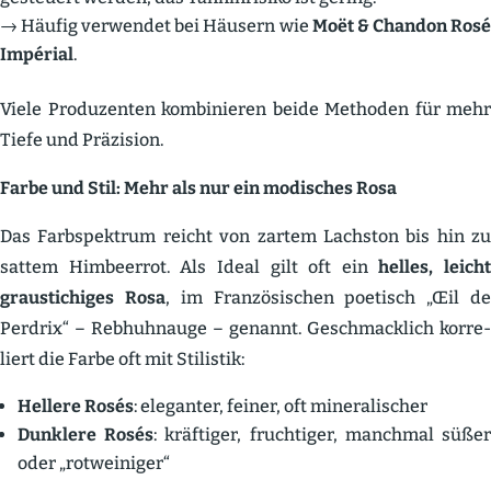
→ Häufig verwendet bei Häusern wie
Moët & Chandon Ros
Impérial
.
Viele Produ­zenten kombi­nieren beide Methoden für mehr
Tiefe und Präzision.
Farbe und Stil: Mehr als nur ein modisches Rosa
Das Farbspektrum reicht von zartem Lachston bis hin zu
sattem Himbeerrot. Als Ideal gilt oft ein
helles, leicht
grausti­chiges Rosa
, im Franzö­si­schen poetisch „Œil d
Perdrix“ – Rebhuhnauge – genannt. Geschmacklich korre­
liert die Farbe oft mit Stilistik:
Hellere Rosés
: eleganter, feiner, oft minera­li­scher
Dunklere Rosés
: kräftiger, fruch­tiger, manchmal süße
oder „rotwei­niger“