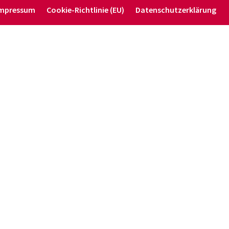
mpressum
Cookie-Richt­­linie (EU)
Daten­schutz­er­klärung