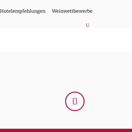
Hotel­emp­feh­lungen
Weinwett­be­werbe