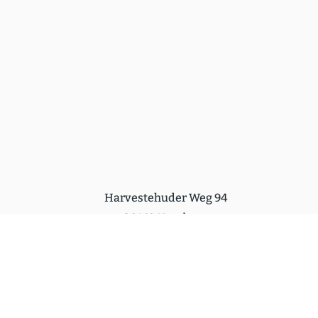
Harvestehuder Weg 94
20149 Hamburg
lietz@go-presse.de
+49 (0)40 450 384 10
Follow