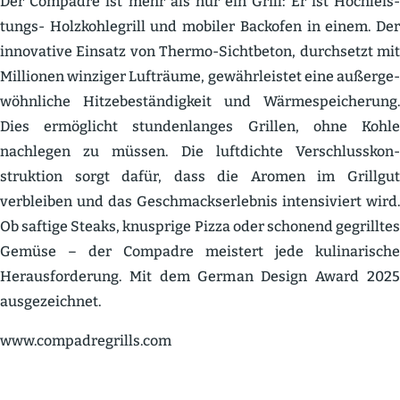
Der Compadre ist mehr als nur ein Grill: Er ist Hochleis­
tungs- Holzkoh­le­grill und mobiler Backofen in einem. Der
innovative Einsatz von Thermo-Sicht­beton, durch­setzt mit
Millionen winziger Lufträume, gewähr­leistet eine außer­ge­
wöhn­liche Hitze­be­stän­digkeit und Wärme­spei­cherung.
Dies ermög­licht stunden­langes Grillen, ohne Kohle
nachlegen zu müssen. Die luftdichte Verschluss­kon­
struktion sorgt dafür, dass die Aromen im Grillgut
verbleiben und das Geschmacks­er­lebnis inten­si­viert wird.
Ob saftige Steaks, knusprige Pizza oder schonend gegrilltes
Gemüse – der Compadre meistert jede kulina­rische
Heraus­for­derung. Mit dem German Design Award 2025
ausge­zeichnet.
www.compadregrills.com