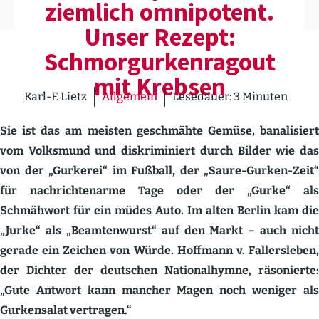
ziemlich omnipotent.
Unser Rezept:
Schmor­gur­ken­ragout
mit Krebsen
Karl-F. Lietz
Allgemein
Lesedauer:
3
Minuten
Sie ist das am meisten geschmähte Gemüse, banali­siert
vom Volksmund und diskri­mi­niert durch Bilder wie das
von der „Gurkerei“ im Fußball, der „Saure-Gurken-Zeit“
für nachrich­tenarme Tage oder der „Gurke“ als
Schmähwort für ein müdes Auto. Im alten Berlin kam die
„Jurke“ als „Beamten­wurst“ auf den Markt – auch nicht
gerade ein Zeichen von Würde. Hoffmann v. Fallers­leben,
der Dichter der deutschen Natio­nal­hymne, räsonierte:
„Gute Antwort kann mancher Magen noch weniger als
Gurken­salat vertragen.“