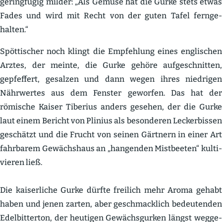
gering­fügig milder: „Als Gemüse hat die Gurke stets etwas
Fades und wird mit Recht von der guten Tafel fernge­
halten.“
Spötti­scher noch klingt die Empfehlung eines engli­schen
Arztes, der meinte, die Gurke gehöre aufge­schnitten,
gepfeffert, gesalzen und dann wegen ihres niedrigen
Nährwertes aus dem Fenster geworfen. Das hat der
römische Kaiser Tiberius anders gesehen, der die Gurke
laut einem Bericht von Plinius als beson­deren Lecker­bissen
geschätzt und die Frucht von seinen Gärtnern in einer Art
fahrbarem Gewächshaus an „hangenden Mistbeeten“ kulti­
vieren ließ.
Die kaiser­liche Gurke dürfte freilich mehr Aroma gehabt
haben und jenen zarten, aber geschmacklich bedeu­tenden
Edelbit­terton, der heutigen Gewächs­gurken längst wegge­