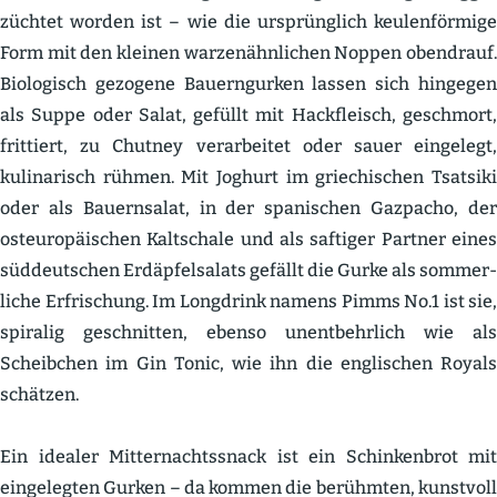
züchtet worden ist – wie die ursprünglich keulen­förmige
Form mit den kleinen warzen­ähn­lichen Noppen obendrauf.
Biolo­gisch gezogene Bauern­gurken lassen sich hingegen
als Suppe oder Salat, gefüllt mit Hackfleisch, geschmort,
frittiert, zu Chutney verar­beitet oder sauer eingelegt,
kulina­risch rühmen. Mit Joghurt im griechi­schen Tsatsiki
oder als Bauern­salat, in der spani­schen Gazpacho, der
osteu­ro­päi­schen Kaltschale und als saftiger Partner eines
süddeut­schen Erdäp­fel­salats gefällt die Gurke als sommer­
liche Erfri­schung. Im Longdrink namens Pimms No.1 ist sie,
spiralig geschnitten, ebenso unent­behrlich wie als
Scheibchen im Gin Tonic, wie ihn die engli­schen Royals
schätzen.
Ein idealer Mitter­nachts­snack ist ein Schin­kenbrot mit
einge­legten Gurken – da kommen die berühmten, kunstvoll