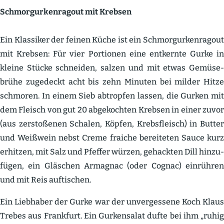
Schmor­gur­ken­ragout mit Krebsen
Ein Klassiker der feinen Küche ist ein Schmor­gur­ken­ragout
mit Krebsen: Für vier Portionen eine entkernte Gurke in
kleine Stücke schneiden, salzen und mit etwas Gemüse­
brühe zugedeckt acht bis zehn Minuten bei milder Hitze
schmoren. In einem Sieb abtropfen lassen, die Gurken mit
dem Fleisch von gut 20 abgekochten Krebsen in einer zuvor
(aus zersto­ßenen Schalen, Köpfen, Krebs­fleisch) in Butter
und Weißwein nebst Creme fraiche berei­teten Sauce kurz
erhitzen, mit Salz und Pfeffer würzen, gehackten Dill hinzu­
fügen, ein Gläschen Armagnac (oder Cognac) einrühren
und mit Reis aufti­schen.
Ein Liebhaber der Gurke war der unver­gessene Koch Klaus
Trebes aus Frankfurt. Ein Gurken­salat dufte bei ihm „ruhig