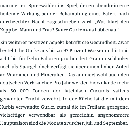
marinierten Spree­wälder ins Spiel, denen obendrein eine
heilende Wirkung bei der Bekämpfung eines Katers nach
durch­zechter Nacht zugeschrieben wird: „Was klärt den
Kopp bei Mann und Frau? Saure Gurken aus Lübbenau!“
Ein weiterer positiver Aspekt betrifft die Gesundheit. Zwar
besteht die Gurke aus bis zu 97 Prozent Wasser und ist mit
acht bis fünfzehn Kalorien pro hundert Gramm schlanker
noch als Spargel, doch verfügt sie über einen hohen Anteil
an Vitaminen und Mineralien. Das animiert wohl auch den
deutschen Verbraucher: Pro Jahr werden hierzu­lande mehr
als 50 000 Tonnen der latei­nisch Cucumis sativus
genannten Frucht verzehrt. In der Küche ist die mit dem
Kürbis verwandte Gurke, zumal die im Freiland gezogene,
vielsei­tiger verwendbar als gemeinhin angenommen;
Haupt­saison sind die Monate zwischen Juli und September.