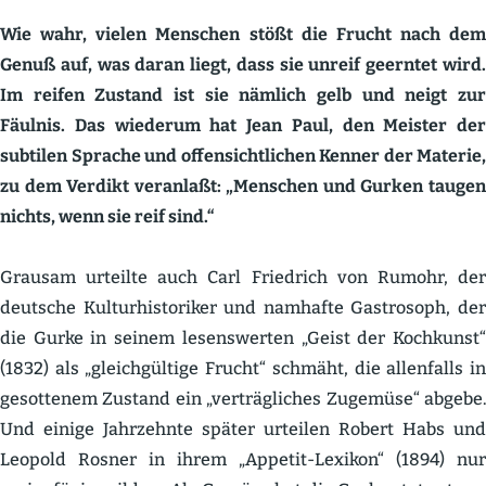
Wie wahr, vielen Menschen stößt die Frucht nach dem
Genuß auf, was daran liegt, dass sie unreif geerntet wird.
Im reifen Zustand ist sie nämlich gelb und neigt zur
Fäulnis. Das wiederum hat Jean Paul, den Meister der
subtilen Sprache und offen­sicht­lichen Kenner der Materie,
zu dem Verdikt veranlaßt: „Menschen und Gurken taugen
nichts, wenn sie reif sind.“
Grausam urteilte auch Carl Friedrich von Rumohr, der
deutsche Kultur­his­to­riker und namhafte Gastrosoph, der
die Gurke in seinem lesens­werten „Geist der Kochkunst“
(1832) als „gleich­gültige Frucht“ schmäht, die allen­falls in
gesot­tenem Zustand ein „verträg­liches Zugemüse“ abgebe.
Und einige Jahrzehnte später urteilen Robert Habs und
Leopold Rosner in ihrem „Appetit-Lexikon“ (1894) nur