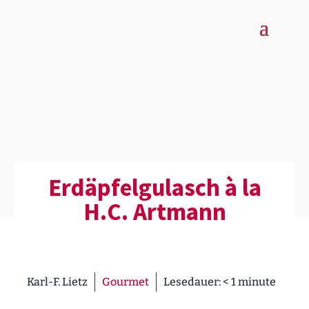
Erdäp­fel­gu­lasch à la
H.C. Artmann
Karl-F. Lietz
Gourmet
Lesedauer:
< 1
minute