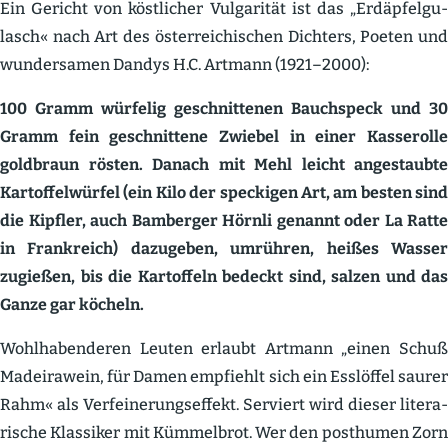
Ein Gericht von köstlicher Vulga­rität ist das „Erdäp­fel­gu­
lasch« nach Art des öster­rei­chi­schen Dichters, Poeten und
wunder­samen Dandys H.C. Artmann (1921–2000):
100 Gramm würfelig geschnit­tenen Bauch­speck und 30
Gramm fein geschnittene Zwiebel in einer Kasse­rolle
goldbraun rösten. Danach mit Mehl leicht angestaubte
Kartof­fel­würfel (ein Kilo der speckigen Art, am besten sind
die Kipfler, auch Bamberger Hörnli genannt oder La Ratte
in Frank­reich) dazugeben, umrühren, heißes Wasser
zugießen, bis die Kartoffeln bedeckt sind, salzen und das
Ganze gar köcheln.
Wohlha­ben­deren Leuten erlaubt Artmann „einen Schuß
Madei­rawein, für Damen empfiehlt sich ein Esslöffel saurer
Rahm« als Verfei­ne­rungs­effekt. Serviert wird dieser litera­
rische Klassiker mit Kümmelbrot. Wer den posthumen Zorn