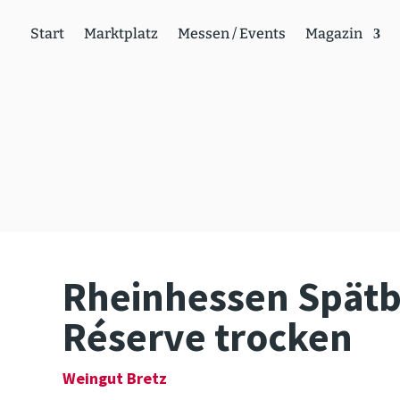
Start
Markt­platz
Messen / Events
Magazin
Rhein­hessen Spät
Réserve trocken
Weingut Bretz