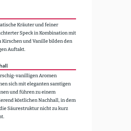
­tische Kräuter und feiner
cht­erter Speck in Kombi­nation mit
n Kirschen und Vanille bilden den
gen Auftakt.
hall
irschig-vanil­ligen Aromen
nen sich mit eleganten samtigen
nen und führen zu einem
erend köstlichen Nachhall, in dem
die Säure­struktur nicht zu kurz
t.