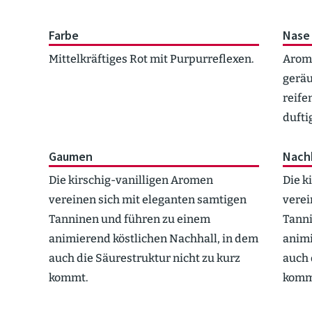
Farbe
Nase
Mittel­kräf­tiges Rot mit Purpur­re­flexen.
Aroma
geräu
reife
dufti
Gaumen
Nach
Die kirschig-vanil­ligen Aromen
Die k
vereinen sich mit eleganten samtigen
verei
Tanninen und führen zu einem
Tanni
animierend köstlichen Nachhall, in dem
animi
auch die Säure­struktur nicht zu kurz
auch 
kommt.
komm