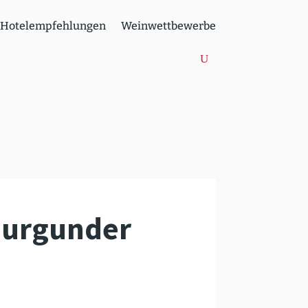
Hotel­emp­feh­lungen
Weinwett­be­werbe
bur­gunder