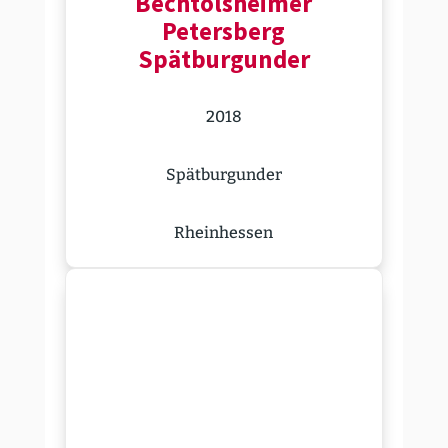
Bechtols­heimer
Petersberg
Spätbur­gunder
2018
Spätbur­gunder
Rhein­hessen