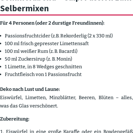
Selber­mixen
Für 4 Personen (oder 2 durstige Freun­dinnen):
Passi­ons­frucht­cider (z.B. Rekor­derlig (2 x 330 ml)
100 ml frisch gepresster Limet­tensaft
100 ml weißer Rum (z. B. Bacardi)
50 ml Zucker­sirup (z. B. Monin)
1 Limette, in 8 Wedges geschnitten
Frucht­fleisch von 1 Passi­ons­frucht
Deko nach Lust und Laune:
Eiswürfel, Limetten, Minzblätter, Beeren, Blüten – alles,
was das Glas verschönert.
Zubereitung:
Eiswürfel in eine große Karaffe oder ein Bowlen­gefäß