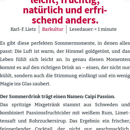
natürlich und erfri­
schend anders.
Karl-F. Lietz
Barkultur
Lesedauer:
< 1
minute
Es gibt diese perfekten Sommer­mo­mente, in denen alles
passt: Die Luft ist warm, der Himmel goldgetönt, und das
Leben fühlt sich leicht an. In genau diesen Momenten
kommt es auf den richtigen Drink an – einen, der nicht nur
kühlt, sondern auch die Stimmung einfängt und ein wenig
Magie ins Glas zaubert.
Der Sommer­drink trägt einen Namen: Caipi Passion.
Das spritzige Mixge­tränk stammt aus Schweden und
kombi­niert Passi­ons­frucht­cider mit weißem Rum, Limet­
tensaft und Rohrzu­cker­sirup. Das Ergebnis: ein frischer,
feinper­lender Cocktail, der nicht nur geschmacklich,