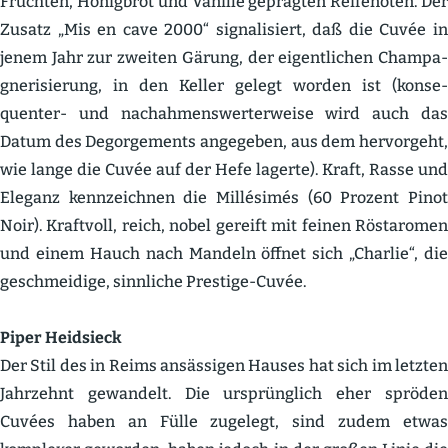
Früchten, Honigbrot und Vanille geprägten Reifenoten. Der
Zusatz „Mis en cave 2000“ signa­li­siert, daß die Cuvée in
jenem Jahr zur zweiten Gärung, der eigent­lichen Champa­
gne­ri­sierung, in den Keller gelegt worden ist (konse­
quenter- und nachah­mens­wer­ter­weise wird auch das
Datum des Degor­ge­ments angegeben, aus dem hervorgeht,
wie lange die Cuvée auf der Hefe lagerte). Kraft, Rasse und
Eleganz kennzeichnen die Millé­simés (60 Prozent Pinot
Noir). Kraftvoll, reich, nobel gereift mit feinen Röstaromen
und einem Hauch nach Mandeln öffnet sich „Charlie“, die
geschmeidige, sinnliche Prestige-Cuvée.
Piper Heidsieck
Der Stil des in Reims ansäs­sigen Hauses hat sich im letzten
Jahrzehnt gewandelt. Die ursprünglich eher spröden
Cuvées haben an Fülle zugelegt, sind zudem etwas