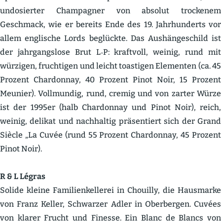
undosierter Champagner von absolut trockenem
Geschmack, wie er bereits Ende des 19. Jahrhun­derts vor
allem englische Lords beglückte. Das Aushän­ge­schild ist
der jahrgangslose Brut L‑P: kraftvoll, weinig, rund mit
würzigen, fruch­tigen und leicht toastigen Elementen (ca. 45
Prozent Chardonnay, 40 Prozent Pinot Noir, 15 Prozent
Meunier). Vollmundig, rund, cremig und von zarter Würze
ist der 1995er (halb Chardonnay und Pinot Noir), reich,
weinig, delikat und nachhaltig präsen­tiert sich der Grand
Siècle „La Cuvée (rund 55 Prozent Chardonnay, 45 Prozent
Pinot Noir).
R & L Légras
Solide kleine Famili­en­kel­lerei in Chouilly, die Hausmarke
von Franz Keller, Schwarzer Adler in Oberbergen. Cuvées
von klarer Frucht und Finesse. Ein Blanc de Blancs von