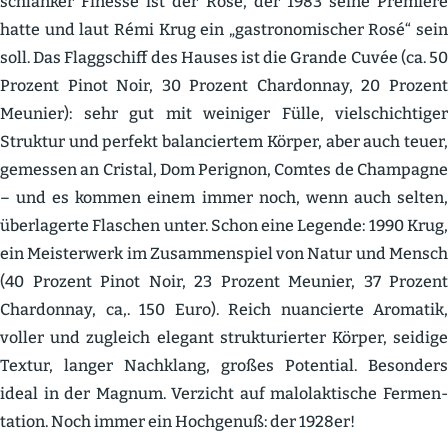
schlanker Finesse ist der Rosé, der 1983 seine Premiere
hatte und laut Rémi Krug ein „gastro­no­mi­scher Rosé“ sein
soll. Das Flagg­schiff des Hauses ist die Grande Cuvée (ca. 50
Prozent Pinot Noir, 30 Prozent Chardonnay, 20 Prozent
Meunier): sehr gut mit weiniger Fülle, vielschich­tiger
Struktur und perfekt balan­ciertem Körper, aber auch teuer,
gemessen an Cristal, Dom Perignon, Comtes de Champagne
– und es kommen einem immer noch, wenn auch selten,
überla­gerte Flaschen unter. Schon eine Legende: 1990 Krug,
ein Meisterwerk im Zusam­men­spiel von Natur und Mensch
(40 Prozent Pinot Noir, 23 Prozent Meunier, 37 Prozent
Chardonnay, ca,. 150 Euro). Reich nuancierte Aromatik,
voller und zugleich elegant struk­tu­rierter Körper, seidige
Textur, langer Nachklang, großes Potential. Besonders
ideal in der Magnum. Verzicht auf malolak­tische Fermen­
tation. Noch immer ein Hochgenuß: der 1928er!