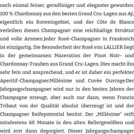
noch einmal feiner, gerad­li­niger und eleganter geworden.
100 % Chardonnay aus den besten Grand Cru-Lagen aus Aÿ,
eigentlich ein Rotwein­gebiet, und der Côte de Blancs
verleihen diesen Champagner eine reich­haltige Struktur
und volle Aromen.Jeder Rosé-Champagner in Frank­reich
ist einzig­artig. Die Beson­derheit der Rosé von LALLIER liegt
in der gemein­samen Mazer­ation der Pinot Noir- und
Chardonnay-Trauben aus Grand Cru-Lagen. Dies macht ihn
sehr fein und anspre­chend, und er ist daher ein perfekter
Aperitif-Champagner.Millésime und Cuvée Ouvrage:Der
Jahrgangs­cham­pagner wird nur in den besten Jahren der
Champagne erzeugt, aber auch nur dann, wenn Francis
Tribaut von der Qualität absolut überzeugt ist und der
Champagner Reife­po­tential besitzt. Der „Millésime“ reift
mindestens 60 Monate in den alten Keller­ge­wölben und
wird erst dann degor­giert. Dieser Jahrgangs­cham­pager