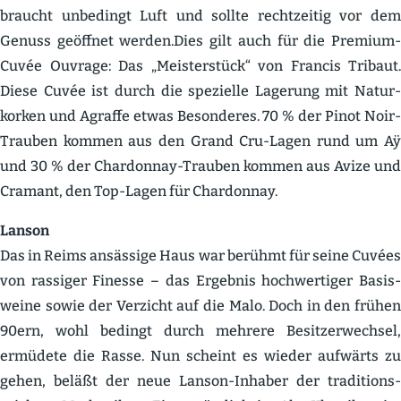
braucht unbedingt Luft und sollte recht­zeitig vor dem
Genuss geöffnet werden.Dies gilt auch für die Premium-
Cuvée Ouvrage: Das „Meister­stück“ von Francis Tribaut.
Diese Cuvée ist durch die spezielle Lagerung mit Natur­
korken und Agraffe etwas Beson­deres. 70 % der Pinot Noir-
Trauben kommen aus den Grand Cru-Lagen rund um Aÿ
und 30 % der Chardonnay-Trauben kommen aus Avize und
Cramant, den Top-Lagen für Chardonnay.
Lanson
Das in Reims ansässige Haus war berühmt für seine Cuvées
von rassiger Finesse – das Ergebnis hochwer­tiger Basis­
weine sowie der Verzicht auf die Malo. Doch in den frühen
90ern, wohl bedingt durch mehrere Besit­zer­wechsel,
ermüdete die Rasse. Nun scheint es wieder aufwärts zu
gehen, beläßt der neue Lanson-Inhaber der tradi­ti­ons­