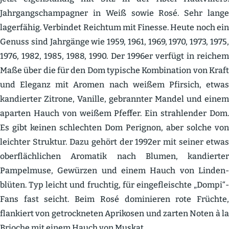
Jahrgangs­cham­pagner in Weiß sowie Rosé. Sehr lange
lager­fähig. Verbindet Reichtum mit Finesse. Heute noch ein
Genuss sind Jahrgänge wie 1959, 1961, 1969, 1970, 1973, 1975,
1976, 1982, 1985, 1988, 1990. Der 1996er verfügt in reichem
Maße über die für den Dom typische Kombi­nation von Kraft
und Eleganz mit Aromen nach weißem Pfirsich, etwas
kandierter Zitrone, Vanille, gebrannter Mandel und einem
aparten Hauch von weißem Pfeffer. Ein strah­lender Dom.
Es gibt keinen schlechten Dom Perignon, aber solche von
leichter Struktur. Dazu gehört der 1992er mit seiner etwas
oberfläch­lichen Aromatik nach Blumen, kandierter
Pampelmuse, Gewürzen und einem Hauch von Linden­
blüten. Typ leicht und fruchtig, für einge­fleischte „Dompi“-
Fans fast seicht. Beim Rosé dominieren rote Früchte,
flankiert von getrock­neten Aprikosen und zarten Noten à la
Brioche mit einem Hauch von Muskat.