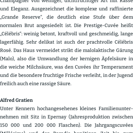
Champagner von weiniger, dicht­fruch­tiger Art mit Rasse
und Eleganz. Ausge­zeichnet die komplexe und raffi­nierte
„Grande Reserve“, die deutlich eine Stufe über dem
normalen Brut angesiedelt ist. Die Prestige-Cuvée heißt
„Célébris“: weinig betont, kraftvoll und geschmeidig, lange
lager­fähig. Sehr delikat ist auch der pracht­volle Célébris
Rosé. Das Haus vermeidet strikt die malolak­tische Gärung
(Malo), also die Umwandlung der kernigen Äpfel­säure in
die weiche Milch­säure, was den Cuvées ihr Tempe­rament
und die besondere fruchtige Frische verleiht, in der Jugend
freilich auch eine rassige Säure.
Alfred Gratien
Unter Kennern hochan­ge­se­henes kleines Famili­en­un­ter­
nehmen mit Sitz in Epernay (Jahres­pro­duktion zwischen
150 000 und 200 000 Flaschen). Die Jahrgangs­cuvées