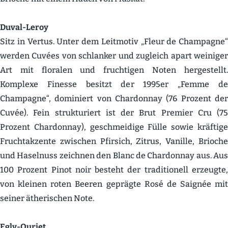
Duval-Leroy
Sitz in Vertus. Unter dem Leitmotiv „Fleur de Champagne“
werden Cuvées von schlanker und zugleich apart weiniger
Art mit floralen und fruch­tigen Noten herge­stellt.
Komplexe Finesse besitzt der 1995er „Femme de
Champagne“, dominiert von Chardonnay (76 Prozent der
Cuvée). Fein struk­tu­riert ist der Brut Premier Cru (75
Prozent Chardonnay), geschmeidige Fülle sowie kräftige
Frucht­ak­zente zwischen Pfirsich, Zitrus, Vanille, Brioche
und Haselnuss zeichnen den Blanc de Chardonnay aus. Aus
100 Prozent Pinot noir besteht der tradi­tionell erzeugte,
von kleinen roten Beeren geprägte Rosé de Saignée mit
seiner ätheri­schen Note.
Egly-Ouriet