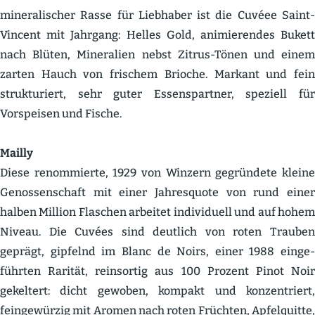
minera­li­scher Rasse für Liebhaber ist die Cuvéee Saint-
Vincent mit Jahrgang: Helles Gold, animie­rendes Bukett
nach Blüten, Mineralien nebst Zitrus-Tönen und einem
zarten Hauch von frischem Brioche. Markant und fein
struk­tu­riert, sehr guter Essens­partner, speziell für
Vorspeisen und Fische.
Mailly
Diese renom­mierte, 1929 von Winzern gegründete kleine
Genos­sen­schaft mit einer Jahres­quote von rund einer
halben Million Flaschen arbeitet indivi­duell und auf hohem
Niveau. Die Cuvées sind deutlich von roten Trauben
geprägt, gipfelnd im Blanc de Noirs, einer 1988 einge­
führten Rarität, reinsortig aus 100 Prozent Pinot Noir
gekeltert: dicht gewoben, kompakt und konzen­triert,
feinge­würzig mit Aromen nach roten Früchten, Apfel­quitte,