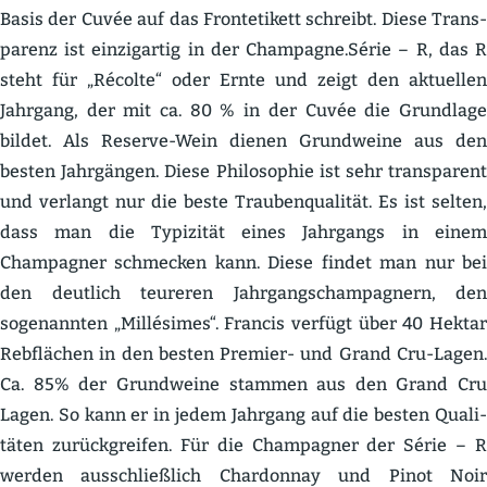
Basis der Cuvée auf das Fronte­tikett schreibt. Diese Trans­
parenz ist einzig­artig in der Champagne.Série – R, das R
steht für „Récolte“ oder Ernte und zeigt den aktuellen
Jahrgang, der mit ca. 80 % in der Cuvée die Grundlage
bildet. Als Reserve-Wein dienen Grund­weine aus den
besten Jahrgängen. Diese Philo­sophie ist sehr trans­parent
und verlangt nur die beste Trauben­qua­lität. Es ist selten,
dass man die Typizität eines Jahrgangs in einem
Champagner schmecken kann. Diese findet man nur bei
den deutlich teureren Jahrgangs­cham­pa­gnern, den
sogenannten „Millé­simes“. Francis verfügt über 40 Hektar
Rebflächen in den besten Premier- und Grand Cru-Lagen.
Ca. 85% der Grund­weine stammen aus den Grand Cru
Lagen. So kann er in jedem Jahrgang auf die besten Quali­
täten zurück­greifen. Für die Champagner der Série – R
werden ausschließlich Chardonnay und Pinot Noir