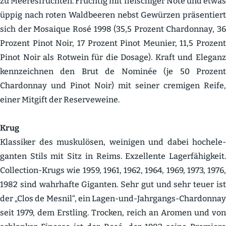
zu Meeres­früchten. Fruchtig mit fleischiger Note und etwas
üppig nach roten Waldbeeren nebst Gewürzen präsen­tiert
sich der Mosaique Rosé 1998 (35,5 Prozent Chardonnay, 36
Prozent Pinot Noir, 17 Prozent Pinot Meunier, 11,5 Prozent
Pinot Noir als Rotwein für die Dosage). Kraft und Eleganz
kennzeichnen den Brut de Nominée (je 50 Prozent
Chardonnay und Pinot Noir) mit seiner cremigen Reife,
einer Mitgift der Reser­ve­weine.
Krug
Klassiker des musku­lösen, weinigen und dabei hochele­
ganten Stils mit Sitz in Reims. Exzel­lente Lager­fä­higkeit.
Collection-Krugs wie 1959, 1961, 1962, 1964, 1969, 1973, 1976,
1982 sind wahrhafte Giganten. Sehr gut und sehr teuer ist
der „Clos de Mesnil“, ein Lagen-und-Jahrgangs-Chardonnay
seit 1979, dem Erstling. Trocken, reich an Aromen und von