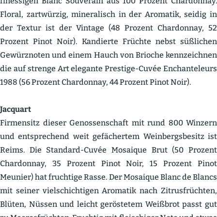
finessigen Blanc Souverain aus 100 Prozent Chardonnay.
Floral, zartwürzig, minera­lisch in der Aromatik, seidig in
der Textur ist der Vintage (48 Prozent Chardonnay, 52
Prozent Pinot Noir). Kandierte Früchte nebst süßlichen
Gewürz­noten und einem Hauch von Brioche kennzeichnen
die auf strenge Art elegante Prestige-Cuvée Enchan­teleurs
1988 (56 Prozent Chardonnay, 44 Prozent Pinot Noir).
Jacquart
Firmensitz dieser Genos­sen­schaft mit rund 800 Winzern
und entspre­chend weit gefächertem Weinbergs­besitz ist
Reims. Die Standard-Cuvée Mosaique Brut (50 Prozent
Chardonnay, 35 Prozent Pinot Noir, 15 Prozent Pinot
Meunier) hat fruchtige Rasse. Der Mosaique Blanc de Blancs
mit seiner vielschich­tigen Aromatik nach Zitrus­früchten,
Blüten, Nüssen und leicht gerös­tetem Weißbrot passt gut