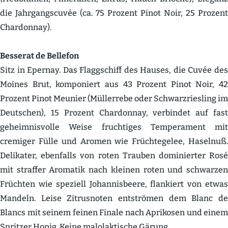
die Jahrgangs­cuvée (ca. 75 Prozent Pinot Noir, 25 Prozent
Chardonnay).
Besserat de Bellefon
Sitz in Epernay. Das Flagg­schiff des Hauses, die Cuvée des
Moines Brut, kompo­niert aus 43 Prozent Pinot Noir, 42
Prozent Pinot Meunier (Müllerrebe oder Schwarz­riesling im
Deutschen), 15 Prozent Chardonnay, verbindet auf fast
geheim­nis­volle Weise fruch­tiges Tempe­rament mit
cremiger Fülle und Aromen wie Früch­te­gelee, Haselnuß.
Delikater, ebenfalls von roten Trauben dominierter Rosé
mit straffer Aromatik nach kleinen roten und schwarzen
Früchten wie speziell Johan­nis­beere, flankiert von etwas
Mandeln. Leise Zitrus­noten entströmen dem Blanc de
Blancs mit seinem feinen Finale nach Aprikosen und einem
Spritzer Honig. Keine malolak­tische Gärung.