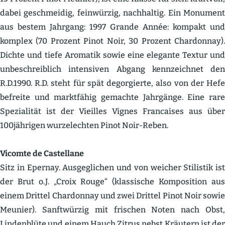
dabei geschmeidig, feinwürzig, nachhaltig. Ein Monument
aus bestem Jahrgang: 1997 Grande Année: kompakt und
komplex (70 Prozent Pinot Noir, 30 Prozent Chardonnay).
Dichte und tiefe Aromatik sowie eine elegante Textur und
unbeschreiblich inten­siven Abgang kennzeichnet den
R.D.1990. R.D. steht für spät degor­gierte, also von der Hefe
befreite und markt­fähig gemachte Jahrgänge. Eine rare
Spezia­lität ist der Vieilles Vignes Francaises aus über
100jährigen wurzel­echten Pinot Noir-Reben.
Vicomte de Castellane
Sitz in Epernay. Ausge­glichen und von weicher Stilistik ist
der Brut o.J. „Croix Rouge“ (klassische Kompo­sition aus
einem Drittel Chardonnay und zwei Drittel Pinot Noir sowie
Meunier). Sanft­würzig mit frischen Noten nach Obst,
Linden­blüte und einem Hauch Zitrus nebst Kräutern ist der