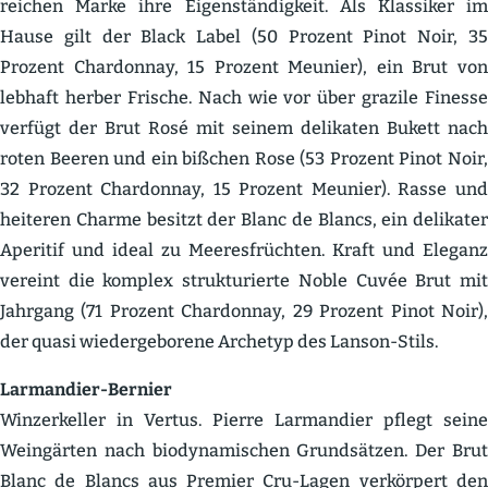
reichen Marke ihre Eigen­stän­digkeit. Als Klassiker im
Hause gilt der Black Label (50 Prozent Pinot Noir, 35
Prozent Chardonnay, 15 Prozent Meunier), ein Brut von
lebhaft herber Frische. Nach wie vor über grazile Finesse
verfügt der Brut Rosé mit seinem delikaten Bukett nach
roten Beeren und ein bißchen Rose (53 Prozent Pinot Noir,
32 Prozent Chardonnay, 15 Prozent Meunier). Rasse und
heiteren Charme besitzt der Blanc de Blancs, ein delikater
Aperitif und ideal zu Meeres­früchten. Kraft und Eleganz
vereint die komplex struk­tu­rierte Noble Cuvée Brut mit
Jahrgang (71 Prozent Chardonnay, 29 Prozent Pinot Noir),
der quasi wieder­ge­borene Archetyp des Lanson-Stils.
Larmandier-Bernier
Winzer­keller in Vertus. Pierre Larmandier pflegt seine
Weingärten nach biody­na­mi­schen Grund­sätzen. Der Brut
Blanc de Blancs aus Premier Cru-Lagen verkörpert den