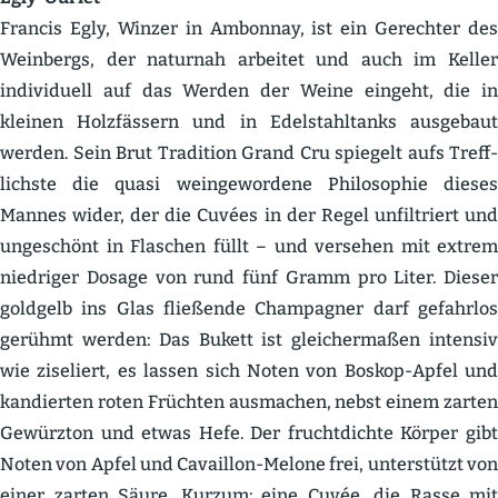
Francis Egly, Winzer in Ambonnay, ist ein Gerechter des
Weinbergs, der naturnah arbeitet und auch im Keller
indivi­duell auf das Werden der Weine eingeht, die in
kleinen Holzfässern und in Edelstahl­tanks ausgebaut
werden. Sein Brut Tradition Grand Cru spiegelt aufs Treff­
lichste die quasi weinge­wordene Philo­sophie dieses
Mannes wider, der die Cuvées in der Regel unfil­triert und
ungeschönt in Flaschen füllt – und versehen mit extrem
niedriger Dosage von rund fünf Gramm pro Liter. Dieser
goldgelb ins Glas fließende Champagner darf gefahrlos
gerühmt werden: Das Bukett ist gleicher­maßen intensiv
wie ziseliert, es lassen sich Noten von Boskop-Apfel und
kandierten roten Früchten ausmachen, nebst einem zarten
Gewürzton und etwas Hefe. Der frucht­dichte Körper gibt
Noten von Apfel und Cavaillon-Melone frei, unter­stützt von
einer zarten Säure. Kurzum: eine Cuvée, die Rasse mit