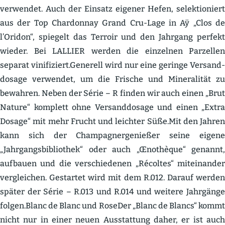
verwendet. Auch der Einsatz eigener Hefen, selek­tio­niert
aus der Top Chardonnay Grand Cru-Lage in Aÿ „Clos de
l’Oridon“, spiegelt das Terroir und den Jahrgang perfekt
wieder. Bei LALLIER werden die einzelnen Parzellen
separat vinifiziert.Generell wird nur eine geringe Versand­
dosage verwendet, um die Frische und Minera­lität zu
bewahren. Neben der Série – R finden wir auch einen „Brut
Nature“ komplett ohne Versand­dosage und einen „Extra
Dosage“ mit mehr Frucht und leichter Süße.Mit den Jahren
kann sich der Champa­gner­ge­nießer seine eigene
„Jahrgangs­bi­bliothek“ oder auch „Œnothèque“ genannt,
aufbauen und die verschie­denen „Récoltes“ mitein­ander
vergleichen. Gestartet wird mit dem R.012. Darauf werden
später der Série – R.013 und R.014 und weitere Jahrgänge
folgen.Blanc de Blanc und RoseDer „Blanc de Blancs“ kommt
nicht nur in einer neuen Ausstattung daher, er ist auch