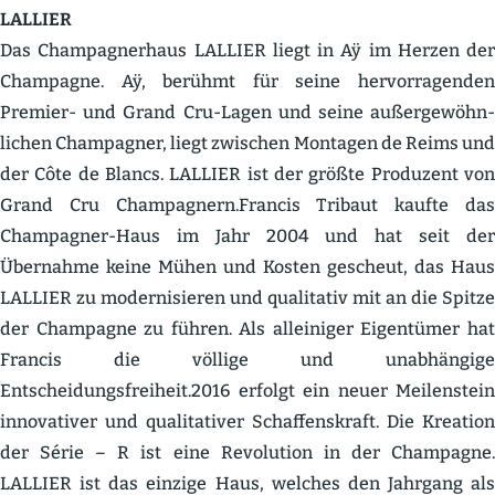
LALLIER
Das Champa­gnerhaus LALLIER liegt in Aÿ im Herzen der
Champagne. Aÿ, berühmt für seine hervor­ra­genden
Premier- und Grand Cru-Lagen und seine außer­ge­wöhn­
lichen Champagner, liegt zwischen Montagen de Reims und
der Côte de Blancs. LALLIER ist der größte Produzent von
Grand Cru Champagnern.Francis Tribaut kaufte das
Champagner-Haus im Jahr 2004 und hat seit der
Übernahme keine Mühen und Kosten gescheut, das Haus
LALLIER zu moder­ni­sieren und quali­tativ mit an die Spitze
der Champagne zu führen. Als allei­niger Eigen­tümer hat
Francis die völlige und unabhängige
Entscheidungsfreiheit.2016 erfolgt ein neuer Meilen­stein
innova­tiver und quali­ta­tiver Schaf­fens­kraft. Die Kreation
der Série – R ist eine Revolution in der Champagne.
LALLIER ist das einzige Haus, welches den Jahrgang als