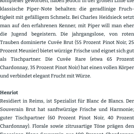
komplexer geworden, haben jedoch in der großen Linie die
klassische Piper-Note behalten: die gerad­linige Fruch­
tigkeit mit gefäl­ligem Schmelz. Bei Charles Heidsieck setzt
man auf den erfah­renen Kenner, mit Piper will man eher
die Jugend begeistern. Die jahrgangslose, von roten
Trauben dominierte Cuvée Brut (55 Prozent Pinot Noir, 25
Prozent Meunier) bietet würzige Frische und eignet sich gut
als Tisch­partner. Die Cuvée Rare (etwa 65 Prozent
Chardonnay, 35 Prozent Pinot Noir) hat einen vollen Körper
und verbindet elegant Frucht mit Würze.
Henriot
Residiert in Reims, ist Spezialist für Blanc de Blancs. Der
Souverain Brut hat sanft­würzige Frische und Harmonie;
guter Tisch­partner (60 Prozent Pinot Noir, 40 Prozent
Chardonnay). Florale sowie zitrus­artige Töne prägen den