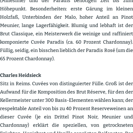
(Millésime) und der Paradis benötigen Zeit bis zum
Höhepunkt. Beson­der­heiten: erste Gärung im kleinen
Holzfaß, Unter­binden der Malo, hoher Anteil an Pinot
Meunier, lange Lager­fä­higkeit. Blumig und lebhaft ist der
Brut Classique, ein Meisterwerk die weinige und raffi­niert
kompo­nierte Cuvée Paradis (ca. 60 Prozent Chardonnay).
Füllig, seidig, ein bisschen lieblich der Paradis Rosé (um die
65 Prozent Chardonnay).
Charles Heidsieck
Sitz in Reims. Cuvées von distin­gu­ierter Fülle. Groß ist der
Aufwand für die Kompo­sition des Brut Réserve, für den der
Keller­meister unter 300 Basis-Elementen wählen kann; der
respek­table Anteil von bis zu 40 Prozent Reser­ve­weinen an
dieser Cuvée (je ein Drittel Pinot Noir, Meunier und
Chardonnay) erklärt die spezi­ellen, von getrock­neten