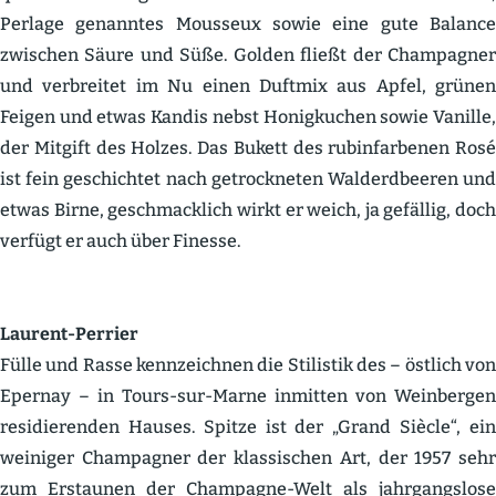
Perlage genanntes Mousseux sowie eine gute Balance
zwischen Säure und Süße. Golden fließt der Champagner
und verbreitet im Nu einen Duftmix aus Apfel, grünen
Feigen und etwas Kandis nebst Honig­kuchen sowie Vanille,
der Mitgift des Holzes. Das Bukett des rubin­far­benen Rosé
ist fein geschichtet nach getrock­neten Walderd­beeren und
etwas Birne, geschmacklich wirkt er weich, ja gefällig, doch
verfügt er auch über Finesse.
Laurent-Perrier
Fülle und Rasse kennzeichnen die Stilistik des – östlich von
Epernay – in Tours-sur-Marne inmitten von Weinbergen
residie­renden Hauses. Spitze ist der „Grand Siècle“, ein
weiniger Champagner der klassi­schen Art, der 1957 sehr
zum Erstaunen der Champagne-Welt als jahrgangslose