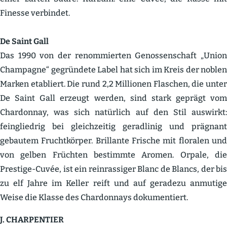
Finesse verbindet.
De Saint Gall
Das 1990 von der renom­mierten Genos­sen­schaft „Union
Champagne“ gegründete Label hat sich im Kreis der noblen
Marken etabliert. Die rund 2,2 Millionen Flaschen, die unter
De Saint Gall erzeugt werden, sind stark geprägt vom
Chardonnay, was sich natürlich auf den Stil auswirkt:
feingliedrig bei gleich­zeitig gerad­linig und prägnant
gebautem Frucht­körper. Brillante Frische mit floralen und
von gelben Früchten bestimmte Aromen. Orpale, die
Prestige-Cuvée, ist ein reinras­siger Blanc de Blancs, der bis
zu elf Jahre im Keller reift und auf geradezu anmutige
Weise die Klasse des Chardonnays dokumen­tiert.
J. CHARPENTIER