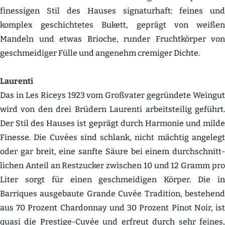
finessigen Stil des Hauses signa­turhaft: feines und
komplex geschich­tetes Bukett, geprägt von weißen
Mandeln und etwas Brioche, runder Frucht­körper von
geschmei­diger Fülle und angenehm cremiger Dichte.
Laurenti
Das in Les Riceys 1923 vom Großvater gegründete Weingut
wird von den drei Brüdern Laurenti arbeits­teilig geführt.
Der Stil des Hauses ist geprägt durch Harmonie und milde
Finesse. Die Cuvées sind schlank, nicht mächtig angelegt
oder gar breit, eine sanfte Säure bei einem durch­schnitt­
lichen Anteil an Restzucker zwischen 10 und 12 Gramm pro
Liter sorgt für einen geschmei­digen Körper. Die in
Barriques ausge­baute Grande Cuvée Tradition, bestehend
aus 70 Prozent Chardonnay und 30 Prozent Pinot Noir, ist
quasi die Prestige-Cuvée und erfreut durch sehr feines,