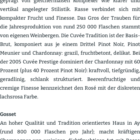
geprägt von gleicher­maßen komplexer wie klarer und
vertikal angelegter Stilistik. Rasse verbindet sich mit
kompakter Frucht und Finesse. Das Gros der Trauben für
die Jahres­pro­duktion von rund 250 000 Flaschen stammt
von eigenen Weinbergen. Die Cuvée Tradition ist der Basis-
Brut, kompo­niert aus je einem Drittel Pinot Noir, Pinot
Meunier und Chardonnay: grazil, frucht­betont, delikat. Bei
der 2005 Cuvée Prestige dominiert der Chardonnay mit 60
Prozent (plus 40 Prozent Pinot Noir): kraftvoll, tiefgründig,
gerad­linig, schlank struk­tu­riert. Beeren­fruchtige und
cremige Finesse kennzeichnet den Rosé mit der diskreten
lachsrosa Farbe.
Gosset
An hoher Qualität und Tradition orien­tiertes Haus in Ay
(rund 800 000 Flaschen pro Jahr); macht kräftigen