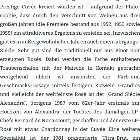
Prestige-Cuvée kreiert worden ist – aufgrund der Philo­
sophie, dass durch den Verschnitt von Weinen aus drei
großen Jahren (die Premiere bestand aus 1952, 1953 sowie
1955) ein attrak­ti­veres Ergebnis zu erzielen sei. Inzwi­schen
gibt es in außer­ge­wöhn­lichen Jahren auch einen Jahrgangs-
Siècle. Sehr gut sind die tradi­tionell nur aus Pinot noir
erzeugten Rosés. Dabei werden die Farbe enthal­tenen
Trauben­schalen mit der Maische in Kontakt gebracht;
weitgehend üblich ist ansonsten die Farb-und
Geschmacks-Dosage mittels fertigem Rotwein. Grandios
und vielleicht der weltfeinste Rosé ist der „Grand Sièc1e
Alexandra“, übrigens 1987 vom 82er-Jahr erstmals zur
Hochzeit von Alexandra, der Tochter des damaligen LP-
Chefs Bernard de Nonan­court, geschaffen und der erste LP-
Rosé mit etwas Chardonnay in der Cuvée. Eine weitere
Spezia­lität ist der 1981 präsen­tierte Ultra-Brut, ein