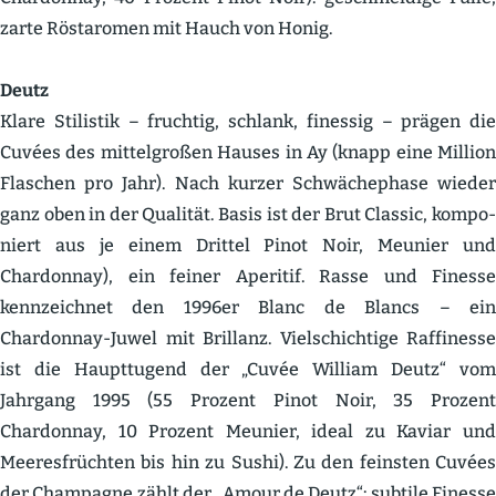
zarte Röstaromen mit Hauch von Honig.
Deutz
Klare Stilistik – fruchtig, schlank, finessig – prägen die
Cuvées des mittel­großen Hauses in Ay (knapp eine Million
Flaschen pro Jahr). Nach kurzer Schwä­che­phase wieder
ganz oben in der Qualität. Basis ist der Brut Classic, kompo­
niert aus je einem Drittel Pinot Noir, Meunier und
Chardonnay), ein feiner Aperitif. Rasse und Finesse
kennzeichnet den 1996er Blanc de Blancs – ein
Chardonnay-Juwel mit Brillanz. Vielschichtige Raffi­nesse
ist die Haupt­tugend der „Cuvée William Deutz“ vom
Jahrgang 1995 (55 Prozent Pinot Noir, 35 Prozent
Chardonnay, 10 Prozent Meunier, ideal zu Kaviar und
Meeres­früchten bis hin zu Sushi). Zu den feinsten Cuvées
der Champagne zählt der „Amour de Deutz“: subtile Finesse