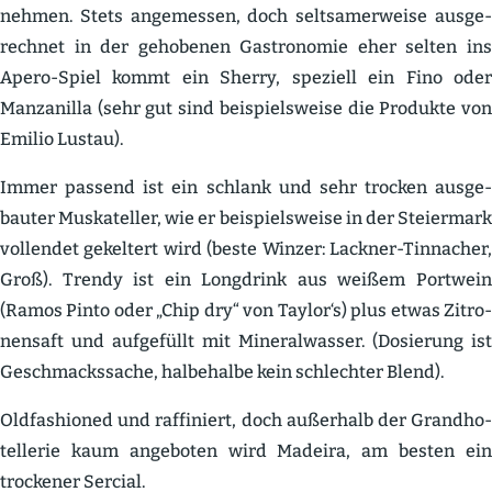
nehmen. Stets angemessen, doch seltsa­mer­weise ausge­
rechnet in der gehobenen Gastro­nomie eher selten ins
Apero-Spiel kommt ein Sherry, speziell ein Fino oder
Manza­nilla (sehr gut sind beispiels­weise die Produkte von
Emilio Lustau).
Immer passend ist ein schlank und sehr trocken ausge­
bauter Muska­teller, wie er beispiels­weise in der Steiermark
vollendet gekeltert wird (beste Winzer: Lackner-Tinnacher,
Groß). Trendy ist ein Longdrink aus weißem Portwein
(Ramos Pinto oder „Chip dry“ von Taylor‘s) plus etwas Zitro­
nensaft und aufge­füllt mit Mineral­wasser. (Dosierung ist
Geschmacks­sache, halbe­halbe kein schlechter Blend).
Oldfa­shioned und raffi­niert, doch außerhalb der Grand­ho­
tel­lerie kaum angeboten wird Madeira, am besten ein
trockener Sercial.