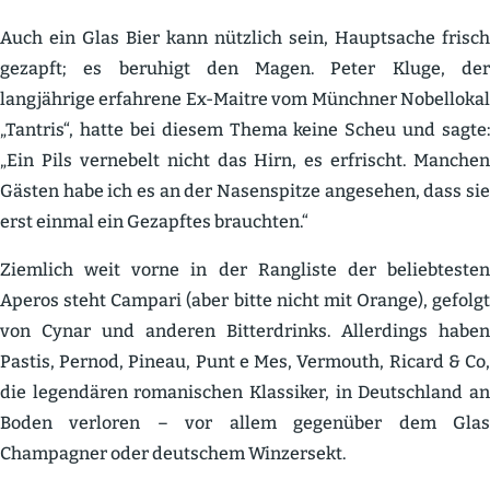
Auch ein Glas Bier kann nützlich sein, Haupt­sache frisch
gezapft; es beruhigt den Magen. Peter Kluge, der
langjährige erfahrene Ex-Maitre vom Münchner Nobel­lokal
„Tantris“, hatte bei diesem Thema keine Scheu und sagte:
„Ein Pils vernebelt nicht das Hirn, es erfrischt. Manchen
Gästen habe ich es an der Nasen­spitze angesehen, dass sie
erst einmal ein Gezapftes brauchten.“
Ziemlich weit vorne in der Rangliste der belieb­testen
Aperos steht Campari (aber bitte nicht mit Orange), gefolgt
von Cynar und anderen Bitter­drinks. Aller­dings haben
Pastis, Pernod, Pineau, Punt e Mes, Vermouth, Ricard & Co,
die legen­dären romani­schen Klassiker, in Deutschland an
Boden verloren – vor allem gegenüber dem Glas
Champagner oder deutschem Winzersekt.