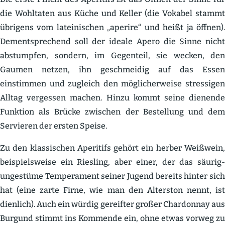
die Wohltaten aus Küche und Keller (die Vokabel stammt
übrigens vom latei­ni­schen „aperire“ und heißt ja öffnen).
Dementspre­chend soll der ideale Apero die Sinne nicht
abstumpfen, sondern, im Gegenteil, sie wecken, den
Gaumen netzen, ihn geschmeidig auf das Essen
einstimmen und zugleich den mögli­cher­weise stres­sigen
Alltag vergessen machen. Hinzu kommt seine dienende
Funktion als Brücke zwischen der Bestellung und dem
Servieren der ersten Speise.
Zu den klassi­schen Aperitifs gehört ein herber Weißwein,
beispiels­weise ein Riesling, aber einer, der das säurig-
ungestüme Tempe­rament seiner Jugend bereits hinter sich
hat (eine zarte Firne, wie man den Alterston nennt, ist
dienlich). Auch ein würdig gereifter großer Chardonnay aus
Burgund stimmt ins Kommende ein, ohne etwas vorweg zu