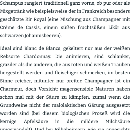
Schampus rangiert tradi­tionell ganz vorne, ob pur oder als
Mixge­tränk wie beispiels­weise der in Frank­reich besonders
geschätzte Kir Royal (eine Mischung aus Champagner mit
Crème de Cassis, einem süßen frucht­süßen Likör aus
schwarzen Johan­nis­beeren).
Ideal sind Blanc de Blancs, gekeltert nur aus der weißen
Rebsorte Chardonnay. Die animieren, sind schlanker,
graziler als die anderen, die aus roten und weißen Trauben
herge­stellt werden und fleischiger schmecken, im besten
Sinne reicher, mitunter nur breiter. Champagner ist ein
Charmeur, doch Vorsicht: magen­sen­sible Naturen haben
schon mal mit der Säure zu kämpfen, zumal wenn die
Grund­weine nicht der malolak­ti­schen Gärung ausge­setzt
worden sind (bei diesem biolo­gi­schen Prozeß wird die
kernige Äpfel­säure in die mildere Milch­säure
umgewandelt). Und bei Billig­heimern, wie sie angesichts