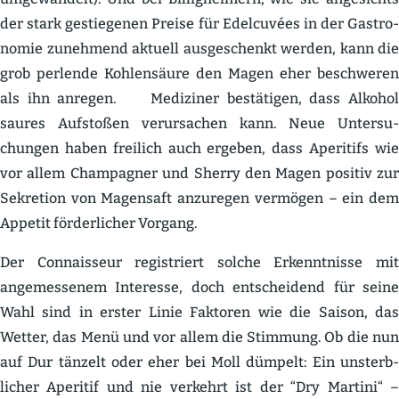
der stark gestie­genen Preise für Edelcuvées in der Gastro­
nomie zunehmend aktuell ausge­schenkt werden, kann die
grob perlende Kohlen­säure den Magen eher beschweren
als ihn anregen. Mediziner bestä­tigen, dass Alkohol
saures Aufstoßen verur­sachen kann. Neue Unter­su­
chungen haben freilich auch ergeben, dass Aperitifs wie
vor allem Champagner und Sherry den Magen positiv zur
Sekretion von Magensaft anzuregen vermögen – ein dem
Appetit förder­licher Vorgang.
Der Connaisseur regis­triert solche Erkennt­nisse mit
angemes­senem Interesse, doch entscheidend für seine
Wahl sind in erster Linie Faktoren wie die Saison, das
Wetter, das Menü und vor allem die Stimmung. Ob die nun
auf Dur tänzelt oder eher bei Moll dümpelt: Ein unsterb­
licher Aperitif und nie verkehrt ist der “Dry Martini“ –