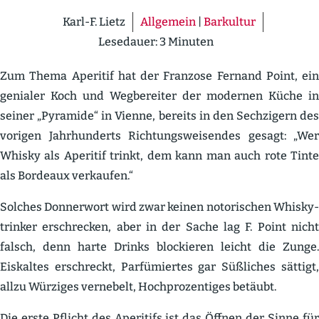
Karl-F. Lietz
Allgemein
|
Barkultur
Lesedauer:
3
Minuten
Zum Thema Aperitif hat der Franzose Fernand Point, ein
genialer Koch und Wegbe­reiter der modernen Küche in
seiner „Pyramide“ in Vienne, bereits in den Sechzigern des
vorigen Jahrhun­derts Richtungs­wei­sendes gesagt: „Wer
Whisky als Aperitif trinkt, dem kann man auch rote Tinte
als Bordeaux verkaufen.“
Solches Donnerwort wird zwar keinen notori­schen Whisky­
trinker erschrecken, aber in der Sache lag F. Point nicht
falsch, denn harte Drinks blockieren leicht die Zunge.
Eiskaltes erschreckt, Parfü­miertes gar Süßliches sättigt,
allzu Würziges vernebelt, Hochpro­zen­tiges betäubt.
Die erste Pflicht des Aperitifs ist das Öffnen der Sinne für