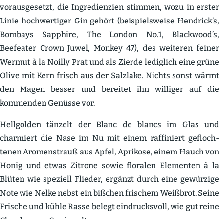
voraus­ge­setzt, die Ingre­di­enzien stimmen, wozu in erster
Linie hochwer­tiger Gin gehört (beispiels­weise Hendrick’s,
Bombays Sapphire, The London No.1, Blackwood’s,
Beefeater Crown Juwel, Monkey 47), des weiteren feiner
Wermut à la Noilly Prat und als Zierde lediglich eine grüne
Olive mit Kern frisch aus der Salzlake. Nichts sonst wärmt
den Magen besser und bereitet ihn williger auf die
kommenden Genüsse vor.
Hellgolden tänzelt der Blanc de blancs im Glas und
charmiert die Nase im Nu mit einem raffi­niert gefloch­
tenen Aromenstrauß aus Apfel, Aprikose, einem Hauch von
Honig und etwas Zitrone sowie floralen Elementen à la
Blüten wie speziell Flieder, ergänzt durch eine gewürzige
Note wie Nelke nebst ein bißchen frischem Weißbrot. Seine
Frische und kühle Rasse belegt eindrucksvoll, wie gut reine